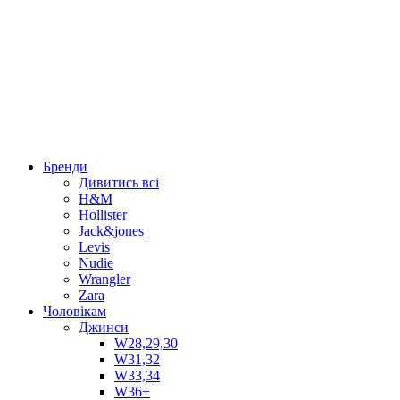
Бренди
Дивитись всі
H&M
Hollister
Jack&jones
Levis
Nudie
Wrangler
Zara
Чоловікам
Джинси
W28,29,30
W31,32
W33,34
W36+