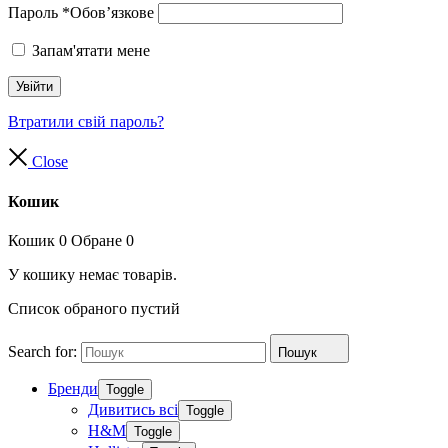
Пароль
*
Обов’язкове
Запам'ятати мене
Увійти
Втратили свій пароль?
Close
Кошик
Кошик
0
Обране
0
У кошику немає товарів.
Список обраного пустий
Search for:
Пошук
Бренди
Toggle
Дивитись всі
Toggle
H&M
Toggle