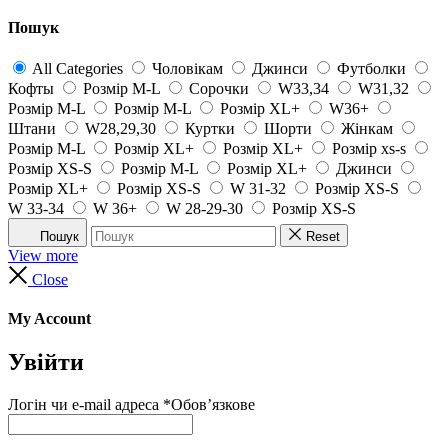
Пошук
All Categories
Чоловікам
Джинси
Футболки
Кофты
Розмір M-L
Сорочки
W33,34
W31,32
Розмір M-L
Розмір M-L
Розмір XL+
W36+
Штани
W28,29,30
Куртки
Шорти
Жінкам
Розмір M-L
Розмір XL+
Розмір XL+
Розмір xs-s
Розмір XS-S
Розмір M-L
Розмір XL+
Джинси
Розмір XL+
Розмір XS-S
W 31-32
Розмір XS-S
W 33-34
W 36+
W 28-29-30
Розмір XS-S
Пошук
Reset
View more
Close
My Account
Увійти
Логін чи e-mail адреса
*
Обов’язкове