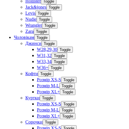
Hollister
Toggle
Jack&jones
Toggle
Levis
Toggle
Nudie
Toggle
Wrangler
Toggle
Zara
Toggle
Чоловікам
Toggle
Джинси
Toggle
W28,29,30
Toggle
W31,32
Toggle
W33,34
Toggle
W36+
Toggle
Кофти
Toggle
Розмір XS-S
Toggle
Розмір M-L
Toggle
Розмір XL+
Toggle
Куртки
Toggle
Розмір XS-S
Toggle
Розмір M-L
Toggle
Розмір XL+
Toggle
Сорочки
Toggle
Розмір XS-S
Toggle