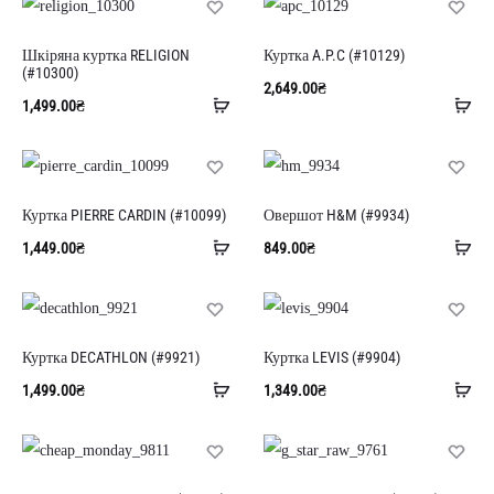
кошик
ко
Шкіряна куртка RELIGION
Куртка A.P.C (#10129)
(#10300)
2,649.00
₴
Додати
До
1,499.00
₴
в
в
кошик
ко
Куртка PIERRE CARDIN (#10099)
Овершот H&M (#9934)
Додати
До
1,449.00
₴
849.00
₴
в
в
кошик
ко
Куртка DECATHLON (#9921)
Куртка LEVIS (#9904)
Додати
До
1,499.00
₴
1,349.00
₴
в
в
кошик
ко