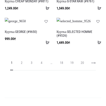
Куртка CHEAP MONDAY (#9811)
Куртка G-STAR RAW (#9761)
Додати
До
1,249.00
₴
1,349.00
₴
в
в
кошик
ко
Куртка GEORGE (#9650)
Куртка SELECTED HOMME
(#9526)
999.00
₴
Додати
До
1,449.00
₴
в
в
кошик
ко
1
2
3
4
…
18
19
20