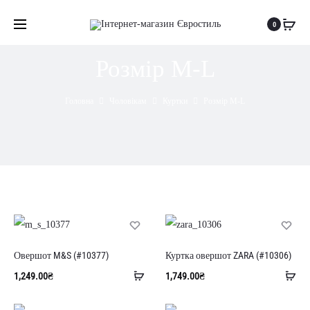
0
Розмір M-L
Головна
Чоловікам
Куртки
Розмір M-L
Овершот M&S (#10377)
Куртка овершот ZARA (#10306)
Додати
До
1,249.00
₴
1,749.00
₴
в
в