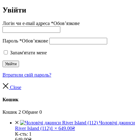
Увійти
Логін чи e-mail адреса
*
Обов’язкове
Пароль
*
Обов’язкове
Запам'ятати мене
Увійти
Втратили свій пароль?
Close
Кошик
Кошик
2
Обране
0
Чоловічі джинси
River Island (112)
1 ×
649.00
₴
К-сть:
1
649.00
₴