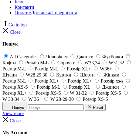
Блог
Контакти
Оплата/Доставка/Повернення
Go to top
Close
Пошук
All Categories
Чоловікам
Джинси
Футболки
Кофты
Розмір M-L
Сорочки
W33,34
W31,32
Розмір M-L
Розмір M-L
Розмір XL+
W36+
Штани
W28,29,30
Куртки
Шорти
Жінкам
Розмір M-L
Розмір XL+
Розмір XL+
Розмір xs-s
Розмір XS-S
Розмір M-L
Розмір XL+
Джинси
Розмір XL+
Розмір XS-S
W 31-32
Розмір XS-S
W 33-34
W 36+
W 28-29-30
Розмір XS-S
Пошук
Reset
View more
Close
My Account