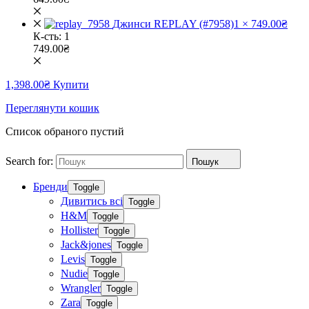
Джинси REPLAY (#7958)
1 ×
749.00
₴
К-сть:
1
749.00
₴
1,398.00
₴
Купити
Переглянути кошик
Список обраного пустий
Search for:
Пошук
Бренди
Toggle
Дивитись всі
Toggle
H&M
Toggle
Hollister
Toggle
Jack&jones
Toggle
Levis
Toggle
Nudie
Toggle
Wrangler
Toggle
Zara
Toggle