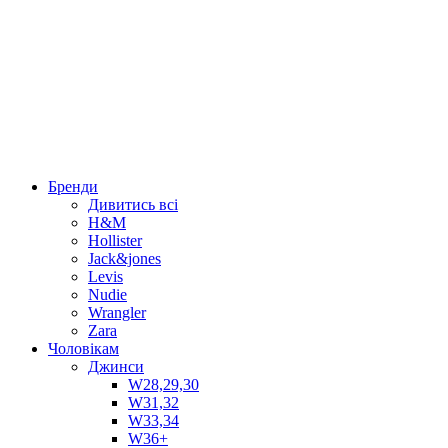
Бренди
Дивитись всі
H&M
Hollister
Jack&jones
Levis
Nudie
Wrangler
Zara
Чоловікам
Джинси
W28,29,30
W31,32
W33,34
W36+