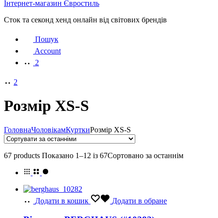
Інтернет-магазин Євростиль
Сток та секонд хенд онлайн від світових брендів
Пошук
Account
2
2
Розмір XS-S
Головна
Чоловікам
Куртки
Розмір XS-S
67 products
Показано 1–12 із 67
Сортовано за останнім
Додати в кошик
Додати в обране