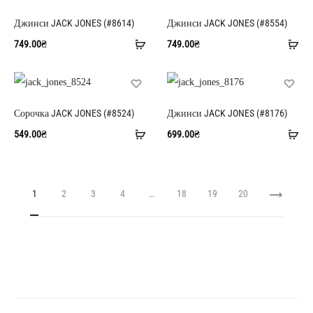
Джинси JACK JONES (#8614)
Джинси JACK JONES (#8554)
Додати
До
749.00
₴
749.00
₴
в
в
кошик
ко
Сорочка JACK JONES (#8524)
Джинси JACK JONES (#8176)
Додати
До
549.00
₴
699.00
₴
в
в
кошик
ко
1
2
3
4
…
18
19
20