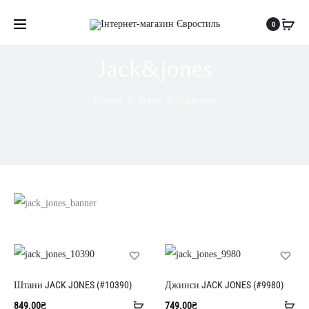
0
Jack&jones
Головна
Brands
Jack&jones
Штани JACK JONES (#10390)
Джинси JACK JONES (#9980)
Додати
До
849.00
₴
749.00
₴