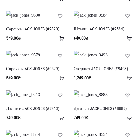
в
в
кошик
ко
Сорочка JACK JONES (#9890)
Штани JACK JONES (#9584)
Додати
До
549.00
₴
649.00
₴
в
в
кошик
ко
Сорочка JACK JONES (#9579)
Овершот JACK JONES (#9493)
Додати
До
549.00
₴
1,249.00
₴
в
в
кошик
ко
Джинси JACK JONES (#9213)
Джинси JACK JONES (#8885)
Додати
До
749.00
₴
749.00
₴
в
в
кошик
ко