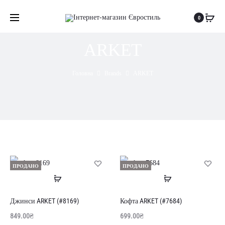
0
ARKET
Головна
Brands
ARKET
ПРОДАНО
ПРОДАНО
Читати
Читати
далі
далі
Джинси ARKET (#8169)
Кофта ARKET (#7684)
849.00
₴
699.00
₴