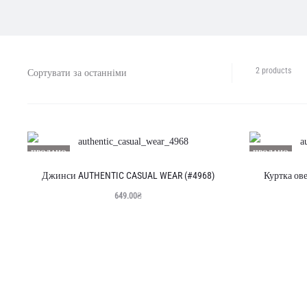
Відо
2 products
усі
з
2
резу
Сорт
ПРОДАНО
ПРОДАНО
за
оста
Джинси AUTHENTIC CASUAL WEAR (#4968)
Куртка ов
649.00
₴