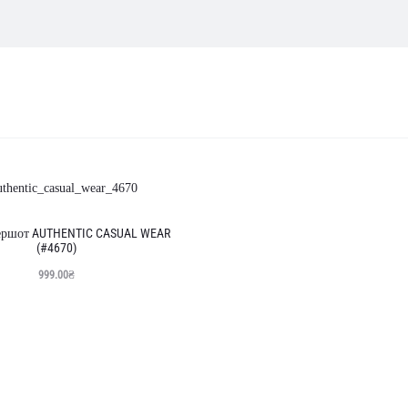
бражаються
льтатів
овано
ннім
ершот AUTHENTIC CASUAL WEAR
(#4670)
999.00
₴