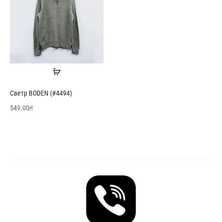
Читати
далі
Светр BODEN (#4494)
549.00
₴