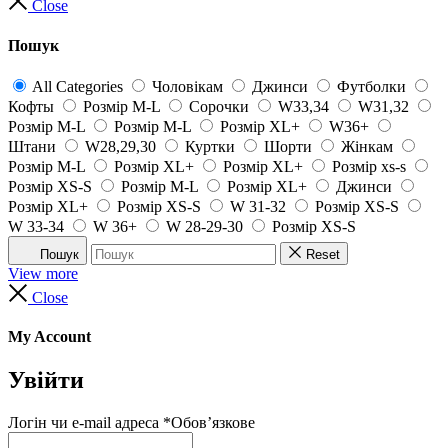
Close
Пошук
All Categories
Чоловікам
Джинси
Футболки
Кофты
Розмір M-L
Сорочки
W33,34
W31,32
Розмір M-L
Розмір M-L
Розмір XL+
W36+
Штани
W28,29,30
Куртки
Шорти
Жінкам
Розмір M-L
Розмір XL+
Розмір XL+
Розмір xs-s
Розмір XS-S
Розмір M-L
Розмір XL+
Джинси
Розмір XL+
Розмір XS-S
W 31-32
Розмір XS-S
W 33-34
W 36+
W 28-29-30
Розмір XS-S
Пошук
Reset
View more
Close
My Account
Увійти
Логін чи e-mail адреса
*
Обов’язкове