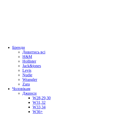
Бренди
Дивитись всі
H&M
Hollister
Jack&jones
Levis
Nudie
Wrangler
Zara
Чоловікам
Джинси
W28,29,30
W31,32
W33,34
W36+