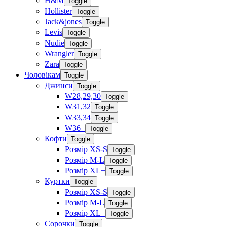
H&M
Toggle
Hollister
Toggle
Jack&jones
Toggle
Levis
Toggle
Nudie
Toggle
Wrangler
Toggle
Zara
Toggle
Чоловікам
Toggle
Джинси
Toggle
W28,29,30
Toggle
W31,32
Toggle
W33,34
Toggle
W36+
Toggle
Кофти
Toggle
Розмір XS-S
Toggle
Розмір M-L
Toggle
Розмір XL+
Toggle
Куртки
Toggle
Розмір XS-S
Toggle
Розмір M-L
Toggle
Розмір XL+
Toggle
Сорочки
Toggle