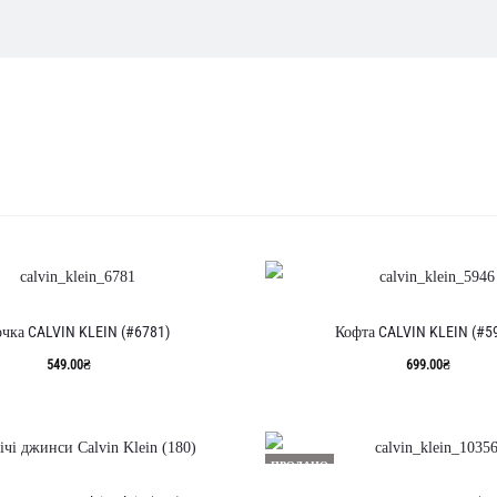
казано
–
5
ртовано
таннім
чка CALVIN KLEIN (#6781)
Кофта CALVIN KLEIN (#5
549.00
₴
699.00
₴
ПРОДАНО