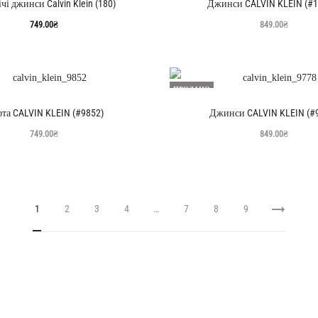
чі джинси Calvin Klein (180)
Джинси CALVIN KLEIN (#1
749.00
₴
849.00
₴
ПРОДАНО
та CALVIN KLEIN (#9852)
Джинси CALVIN KLEIN (#
749.00
₴
849.00
₴
1
2
3
4
…
7
8
9