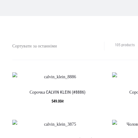
По
105 products
1
12
із
10
Со
за
ос
Сорочка CALVIN KLEIN (#8886)
Соро
549.00
₴