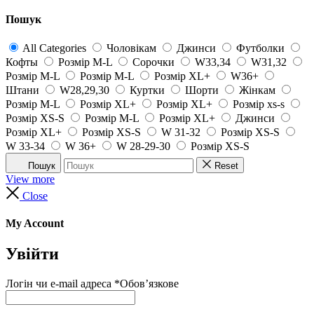
Пошук
All Categories
Чоловікам
Джинси
Футболки
Кофты
Розмір M-L
Сорочки
W33,34
W31,32
Розмір M-L
Розмір M-L
Розмір XL+
W36+
Штани
W28,29,30
Куртки
Шорти
Жінкам
Розмір M-L
Розмір XL+
Розмір XL+
Розмір xs-s
Розмір XS-S
Розмір M-L
Розмір XL+
Джинси
Розмір XL+
Розмір XS-S
W 31-32
Розмір XS-S
W 33-34
W 36+
W 28-29-30
Розмір XS-S
Пошук
Reset
View more
Close
My Account
Увійти
Логін чи e-mail адреса
*
Обов’язкове