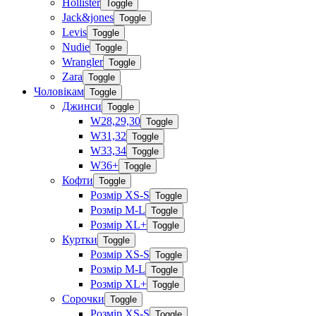
Hollister
Toggle
Jack&jones
Toggle
Levis
Toggle
Nudie
Toggle
Wrangler
Toggle
Zara
Toggle
Чоловікам
Toggle
Джинси
Toggle
W28,29,30
Toggle
W31,32
Toggle
W33,34
Toggle
W36+
Toggle
Кофти
Toggle
Розмір XS-S
Toggle
Розмір M-L
Toggle
Розмір XL+
Toggle
Куртки
Toggle
Розмір XS-S
Toggle
Розмір M-L
Toggle
Розмір XL+
Toggle
Сорочки
Toggle
Розмір XS-S
Toggle