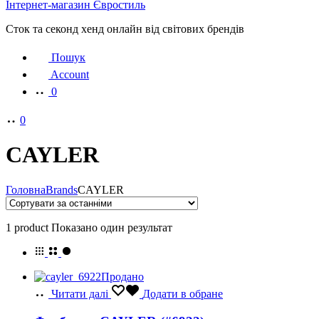
Інтернет-магазин Євростиль
Сток та секонд хенд онлайн від світових брендів
Пошук
Account
0
0
CAYLER
Головна
Brands
CAYLER
1 product
Показано один результат
Продано
Читати далі
Додати в обране