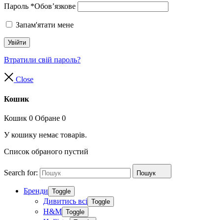
Пароль
*
Обов’язкове
Запам'ятати мене
Увійти
Втратили свій пароль?
Close
Кошик
Кошик
0
Обране
0
У кошику немає товарів.
Список обраного пустий
Search for:
Пошук
Бренди
Toggle
Дивитись всі
Toggle
H&M
Toggle