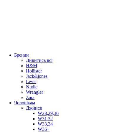
Бренди
Дивитись всі
H&M
Hollister
Jack&jones
Levis
Nudie
Wrangler
Zara
Чоловікам
Джинси
W28,29,30
W31,32
W33,34
W36+