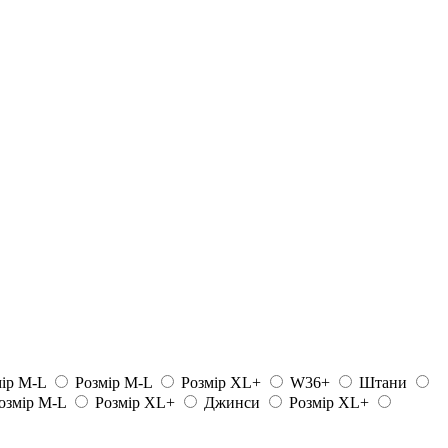
ір M-L
Розмір M-L
Розмір XL+
W36+
Штани
озмір M-L
Розмір XL+
Джинси
Розмір XL+