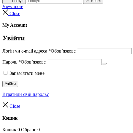
Пошук
Reset
View more
Close
My Account
Увійти
Логін чи e-mail адреса
*
Обов’язкове
Пароль
*
Обов’язкове
Запам'ятати мене
Увійти
Втратили свій пароль?
Close
Кошик
Кошик
0
Обране
0