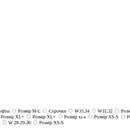
офты
Розмір M-L
Сорочки
W33,34
W31,32
Розм
Розмір XL+
Розмір XL+
Розмір xs-s
Розмір XS-S
Р
W 28-29-30
Розмір XS-S