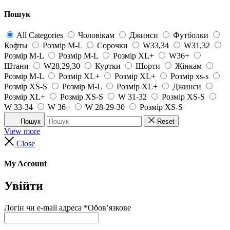
Пошук
All Categories
Чоловікам
Джинси
Футболки
Кофты
Розмір M-L
Сорочки
W33,34
W31,32
Розмір M-L
Розмір M-L
Розмір XL+
W36+
Штани
W28,29,30
Куртки
Шорти
Жінкам
Розмір M-L
Розмір XL+
Розмір XL+
Розмір xs-s
Розмір XS-S
Розмір M-L
Розмір XL+
Джинси
Розмір XL+
Розмір XS-S
W 31-32
Розмір XS-S
W 33-34
W 36+
W 28-29-30
Розмір XS-S
Пошук
Reset
View more
Close
My Account
Увійти
Логін чи e-mail адреса
*
Обов’язкове