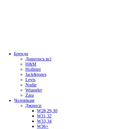
Бренди
Дивитись всі
H&M
Hollister
Jack&jones
Levis
Nudie
Wrangler
Zara
Чоловікам
Джинси
W28,29,30
W31,32
W33,34
W36+