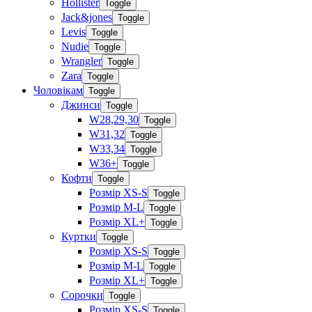
Hollister
Toggle
Jack&jones
Toggle
Levis
Toggle
Nudie
Toggle
Wrangler
Toggle
Zara
Toggle
Чоловікам
Toggle
Джинси
Toggle
W28,29,30
Toggle
W31,32
Toggle
W33,34
Toggle
W36+
Toggle
Кофти
Toggle
Розмір XS-S
Toggle
Розмір M-L
Toggle
Розмір XL+
Toggle
Куртки
Toggle
Розмір XS-S
Toggle
Розмір M-L
Toggle
Розмір XL+
Toggle
Сорочки
Toggle
Розмір XS-S
Toggle