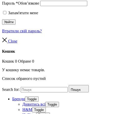
Пароль
*
Обов’язкове
Запам'ятати мене
Увійти
Втратили свій пароль?
Close
Кошик
Кошик
0
Обране
0
У кошику немає товарів.
Список обраного пустий
Search for:
Пошук
Бренди
Toggle
Дивитись всі
Toggle
H&M
Toggle