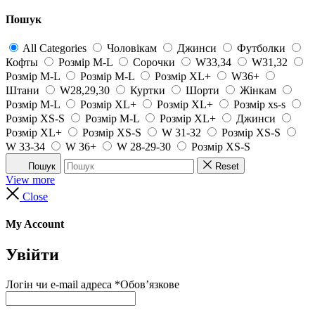
Пошук
All Categories
Чоловікам
Джинси
Футболки
Кофты
Розмір M-L
Сорочки
W33,34
W31,32
Розмір M-L
Розмір M-L
Розмір XL+
W36+
Штани
W28,29,30
Куртки
Шорти
Жінкам
Розмір M-L
Розмір XL+
Розмір XL+
Розмір xs-s
Розмір XS-S
Розмір M-L
Розмір XL+
Джинси
Розмір XL+
Розмір XS-S
W 31-32
Розмір XS-S
W 33-34
W 36+
W 28-29-30
Розмір XS-S
Пошук
Reset
View more
Close
My Account
Увійти
Логін чи e-mail адреса
*
Обов’язкове