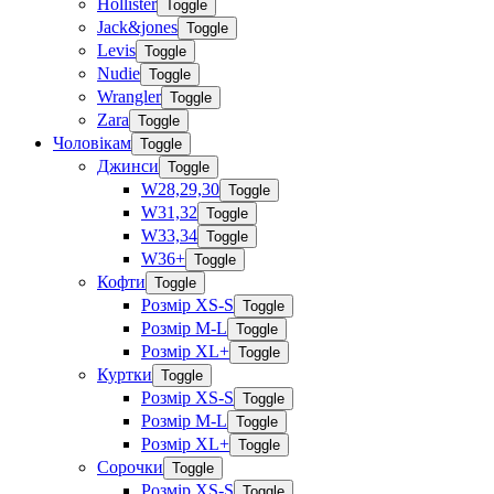
Hollister
Toggle
Jack&jones
Toggle
Levis
Toggle
Nudie
Toggle
Wrangler
Toggle
Zara
Toggle
Чоловікам
Toggle
Джинси
Toggle
W28,29,30
Toggle
W31,32
Toggle
W33,34
Toggle
W36+
Toggle
Кофти
Toggle
Розмір XS-S
Toggle
Розмір M-L
Toggle
Розмір XL+
Toggle
Куртки
Toggle
Розмір XS-S
Toggle
Розмір M-L
Toggle
Розмір XL+
Toggle
Сорочки
Toggle
Розмір XS-S
Toggle