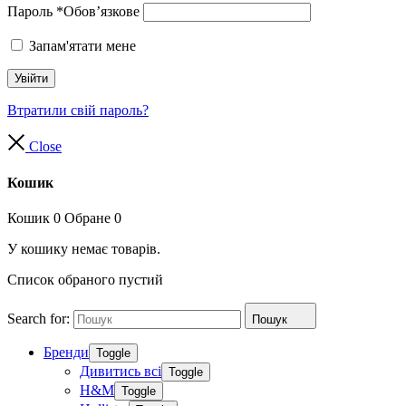
Пароль
*
Обов’язкове
Запам'ятати мене
Увійти
Втратили свій пароль?
Close
Кошик
Кошик
0
Обране
0
У кошику немає товарів.
Список обраного пустий
Search for:
Пошук
Бренди
Toggle
Дивитись всі
Toggle
H&M
Toggle