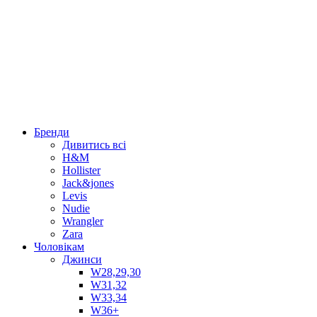
Бренди
Дивитись всі
H&M
Hollister
Jack&jones
Levis
Nudie
Wrangler
Zara
Чоловікам
Джинси
W28,29,30
W31,32
W33,34
W36+