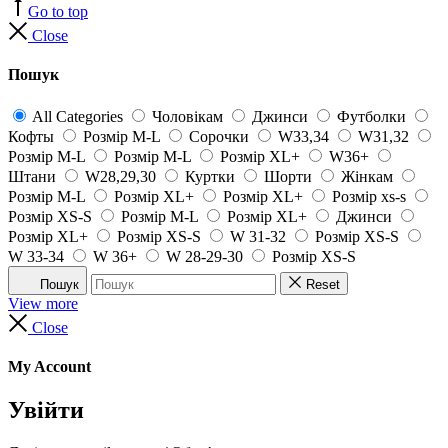
Go to top
Close
Пошук
All Categories
Чоловікам
Джинси
Футболки
Кофты
Розмір M-L
Сорочки
W33,34
W31,32
Розмір M-L
Розмір M-L
Розмір XL+
W36+
Штани
W28,29,30
Куртки
Шорти
Жінкам
Розмір M-L
Розмір XL+
Розмір XL+
Розмір xs-s
Розмір XS-S
Розмір M-L
Розмір XL+
Джинси
Розмір XL+
Розмір XS-S
W 31-32
Розмір XS-S
W 33-34
W 36+
W 28-29-30
Розмір XS-S
Пошук
Reset
View more
Close
My Account
Увійти