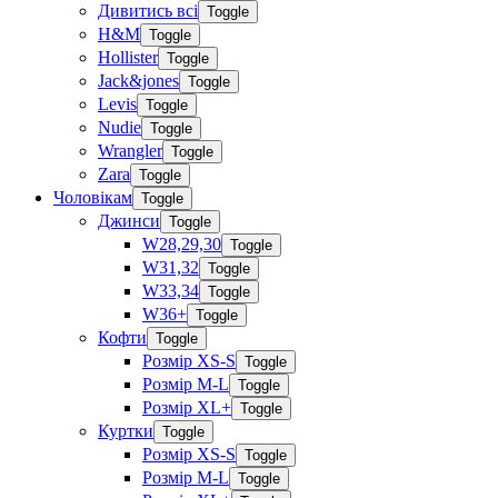
Дивитись всі
Toggle
H&M
Toggle
Hollister
Toggle
Jack&jones
Toggle
Levis
Toggle
Nudie
Toggle
Wrangler
Toggle
Zara
Toggle
Чоловікам
Toggle
Джинси
Toggle
W28,29,30
Toggle
W31,32
Toggle
W33,34
Toggle
W36+
Toggle
Кофти
Toggle
Розмір XS-S
Toggle
Розмір M-L
Toggle
Розмір XL+
Toggle
Куртки
Toggle
Розмір XS-S
Toggle
Розмір M-L
Toggle