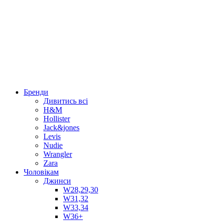
Бренди
Дивитись всі
H&M
Hollister
Jack&jones
Levis
Nudie
Wrangler
Zara
Чоловікам
Джинси
W28,29,30
W31,32
W33,34
W36+