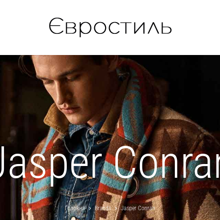
Jasper Conra
Головна
Brands
Jasper Conran