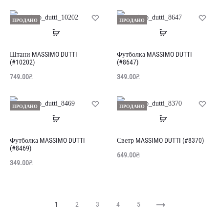
в
в
кошик
ко
ПРОДАНО
ПРОДАНО
Читати
Читати
далі
далі
Штани MASSIMO DUTTI
Футболка MASSIMO DUTTI
(#10202)
(#8647)
749.00
₴
349.00
₴
ПРОДАНО
ПРОДАНО
Читати
Читати
далі
далі
Футболка MASSIMO DUTTI
Светр MASSIMO DUTTI (#8370)
(#8469)
649.00
₴
349.00
₴
1
2
3
4
5