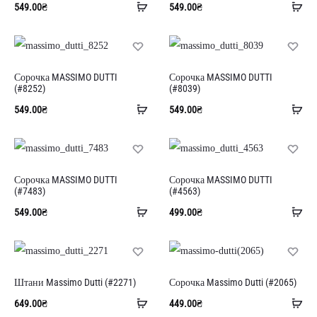
Додати
До
549.00
₴
549.00
₴
в
в
кошик
ко
Сорочка MASSIMO DUTTI
Сорочка MASSIMO DUTTI
(#8252)
(#8039)
Додати
До
549.00
₴
549.00
₴
в
в
кошик
ко
Сорочка MASSIMO DUTTI
Сорочка MASSIMO DUTTI
(#7483)
(#4563)
Додати
До
549.00
₴
499.00
₴
в
в
кошик
ко
Штани Massimo Dutti (#2271)
Сорочка Massimo Dutti (#2065)
Додати
До
649.00
₴
449.00
₴