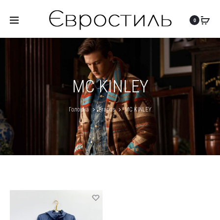
0
MC KINLEY
Головна
Brands
MC KINLEY