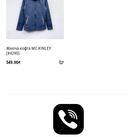
Жіноча кофта MC KINLEY
(#4290)
Додати
549.00
₴
в
кошик