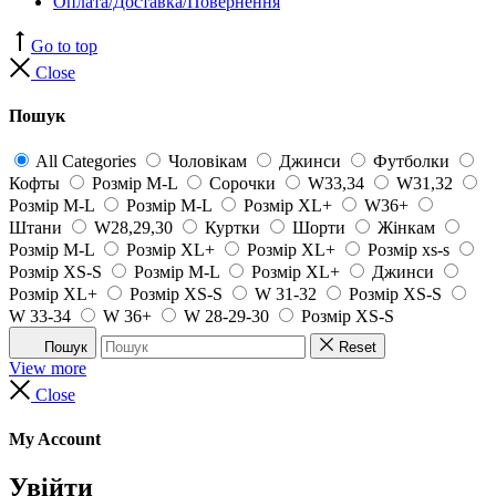
Оплата/Доставка/Повернення
Go to top
Close
Пошук
All Categories
Чоловікам
Джинси
Футболки
Кофты
Розмір M-L
Сорочки
W33,34
W31,32
Розмір M-L
Розмір M-L
Розмір XL+
W36+
Штани
W28,29,30
Куртки
Шорти
Жінкам
Розмір M-L
Розмір XL+
Розмір XL+
Розмір xs-s
Розмір XS-S
Розмір M-L
Розмір XL+
Джинси
Розмір XL+
Розмір XS-S
W 31-32
Розмір XS-S
W 33-34
W 36+
W 28-29-30
Розмір XS-S
Пошук
Reset
View more
Close
My Account
Увійти