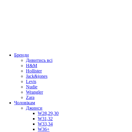
Бренди
Дивитись всі
H&M
Hollister
Jack&jones
Levis
Nudie
Wrangler
Zara
Чоловікам
Джинси
W28,29,30
W31,32
W33,34
W36+