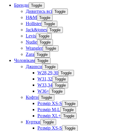
Бренди
Toggle
Дивитись всі
Toggle
H&M
Toggle
Hollister
Toggle
Jack&jones
Toggle
Levis
Toggle
Nudie
Toggle
Wrangler
Toggle
Zara
Toggle
Чоловікам
Toggle
Джинси
Toggle
W28,29,30
Toggle
W31,32
Toggle
W33,34
Toggle
W36+
Toggle
Кофти
Toggle
Розмір XS-S
Toggle
Розмір M-L
Toggle
Розмір XL+
Toggle
Куртки
Toggle
Розмір XS-S
Toggle