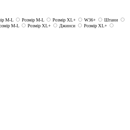
ір M-L
Розмір M-L
Розмір XL+
W36+
Штани
озмір M-L
Розмір XL+
Джинси
Розмір XL+