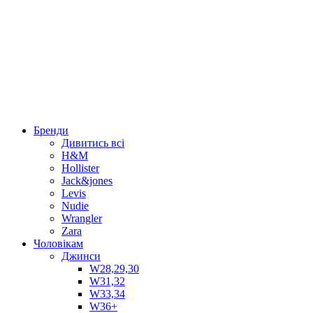
Бренди
Дивитись всі
H&M
Hollister
Jack&jones
Levis
Nudie
Wrangler
Zara
Чоловікам
Джинси
W28,29,30
W31,32
W33,34
W36+