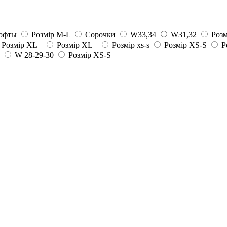
офты
Розмір M-L
Сорочки
W33,34
W31,32
Розм
Розмір XL+
Розмір XL+
Розмір xs-s
Розмір XS-S
Р
W 28-29-30
Розмір XS-S