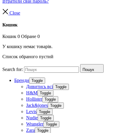
Втратили свій пароль?
Close
Кошик
Кошик
0
Обране
0
У кошику немає товарів.
Список обраного пустий
Search for:
Пошук
Бренди
Toggle
Дивитись всі
Toggle
H&M
Toggle
Hollister
Toggle
Jack&jones
Toggle
Levis
Toggle
Nudie
Toggle
Wrangler
Toggle
Zara
Toggle