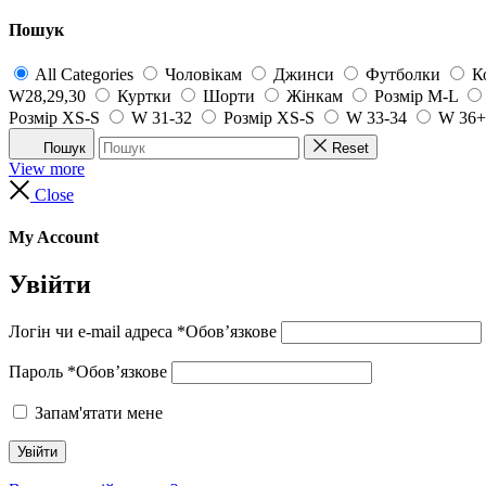
Пошук
All Categories
Чоловікам
Джинси
Футболки
К
W28,29,30
Куртки
Шорти
Жінкам
Розмір M-L
Розмір XS-S
W 31-32
Розмір XS-S
W 33-34
W 36+
Пошук
Reset
View more
Close
My Account
Увійти
Логін чи e-mail адреса
*
Обов’язкове
Пароль
*
Обов’язкове
Запам'ятати мене
Увійти