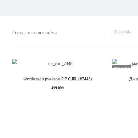
Відо
2 products
усі
з
2
резу
Сорт
ПРОДАНО
за
оста
Футболка з рукавом RIP CURL (#7448)
Джин
499.00
₴