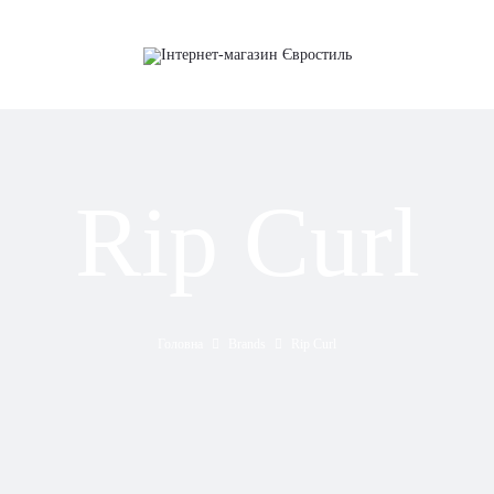
Rip Curl
Головна
Brands
Rip Curl