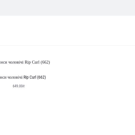
бражаються
льтатів
овано
ннім
си чоловічі Rip Curl (662)
649.00
₴