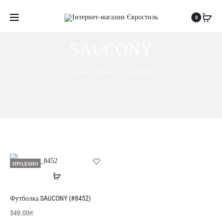
0
SAUCONY
Головна
Brands
SAUCONY
ПРОДАНО
Читати
далі
Футболка SAUCONY (#8452)
349.00
₴