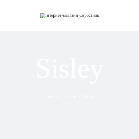
Sisley
Головна
Brands
Sisley