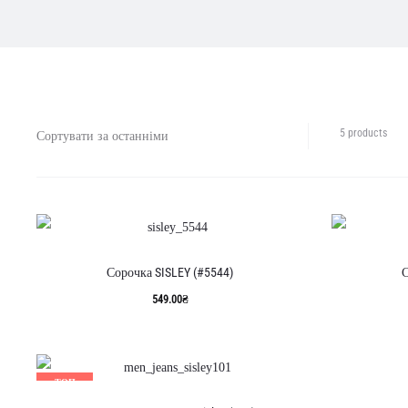
Відо
5 products
усі
з
5
резу
Сорт
за
оста
Сорочка SISLEY (#5544)
С
549.00
₴
ТОП