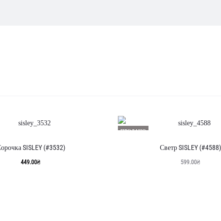
бражаються
льтатів
овано
ПРОДАНО
ннім
орочка SISLEY (#3532)
Светр SISLEY (#4588)
449.00
₴
599.00
₴