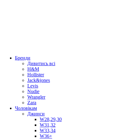
Бренди
Дивитись всі
H&M
Hollister
Jack&jones
Levis
Nudie
Wrangler
Zara
Чоловікам
Джинси
W28,29,30
W31,32
W33,34
W36+