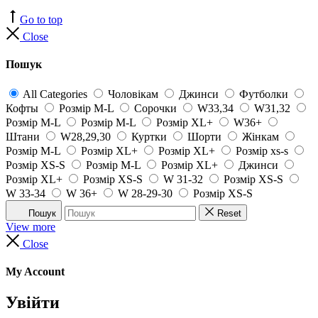
Go to top
Close
Пошук
All Categories
Чоловікам
Джинси
Футболки
Кофты
Розмір M-L
Сорочки
W33,34
W31,32
Розмір M-L
Розмір M-L
Розмір XL+
W36+
Штани
W28,29,30
Куртки
Шорти
Жінкам
Розмір M-L
Розмір XL+
Розмір XL+
Розмір xs-s
Розмір XS-S
Розмір M-L
Розмір XL+
Джинси
Розмір XL+
Розмір XS-S
W 31-32
Розмір XS-S
W 33-34
W 36+
W 28-29-30
Розмір XS-S
Пошук
Reset
View more
Close
My Account
Увійти