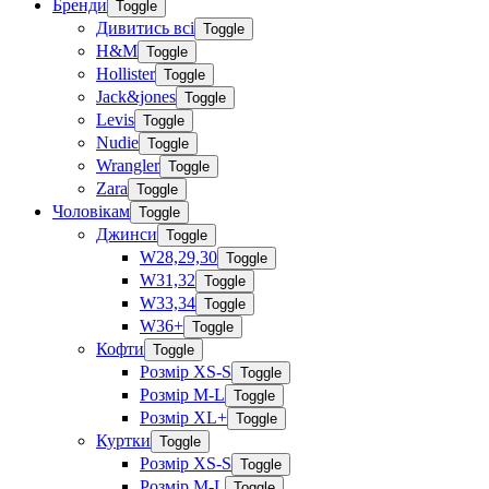
Бренди
Toggle
Дивитись всі
Toggle
H&M
Toggle
Hollister
Toggle
Jack&jones
Toggle
Levis
Toggle
Nudie
Toggle
Wrangler
Toggle
Zara
Toggle
Чоловікам
Toggle
Джинси
Toggle
W28,29,30
Toggle
W31,32
Toggle
W33,34
Toggle
W36+
Toggle
Кофти
Toggle
Розмір XS-S
Toggle
Розмір M-L
Toggle
Розмір XL+
Toggle
Куртки
Toggle
Розмір XS-S
Toggle
Розмір M-L
Toggle