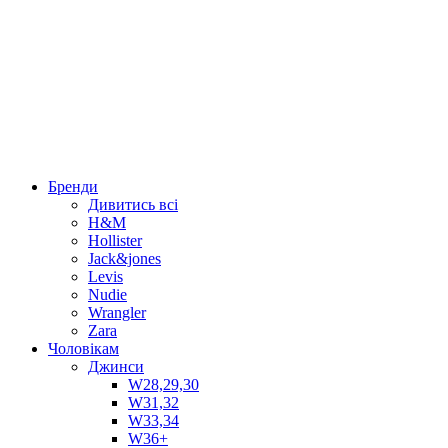
Бренди
Дивитись всі
H&M
Hollister
Jack&jones
Levis
Nudie
Wrangler
Zara
Чоловікам
Джинси
W28,29,30
W31,32
W33,34
W36+