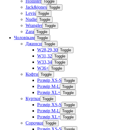
Hollister
Toggle
Jack&jones
Toggle
Levis
Toggle
Nudie
Toggle
Wrangler
Toggle
Zara
Toggle
Чоловікам
Toggle
Джинси
Toggle
W28,29,30
Toggle
W31,32
Toggle
W33,34
Toggle
W36+
Toggle
Кофти
Toggle
Розмір XS-S
Toggle
Розмір M-L
Toggle
Розмір XL+
Toggle
Куртки
Toggle
Розмір XS-S
Toggle
Розмір M-L
Toggle
Розмір XL+
Toggle
Сорочки
Toggle
Розмір XS-S
Toggle