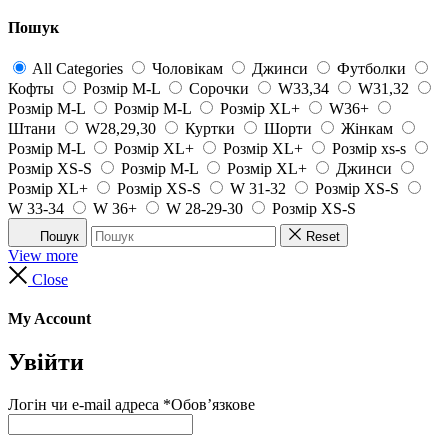
Пошук
All Categories
Чоловікам
Джинси
Футболки
Кофты
Розмір M-L
Сорочки
W33,34
W31,32
Розмір M-L
Розмір M-L
Розмір XL+
W36+
Штани
W28,29,30
Куртки
Шорти
Жінкам
Розмір M-L
Розмір XL+
Розмір XL+
Розмір xs-s
Розмір XS-S
Розмір M-L
Розмір XL+
Джинси
Розмір XL+
Розмір XS-S
W 31-32
Розмір XS-S
W 33-34
W 36+
W 28-29-30
Розмір XS-S
Пошук
Reset
View more
Close
My Account
Увійти
Логін чи e-mail адреса
*
Обов’язкове