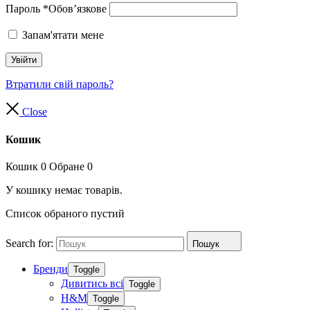
Пароль
*
Обов’язкове
Запам'ятати мене
Увійти
Втратили свій пароль?
Close
Кошик
Кошик
0
Обране
0
У кошику немає товарів.
Список обраного пустий
Search for:
Пошук
Бренди
Toggle
Дивитись всі
Toggle
H&M
Toggle