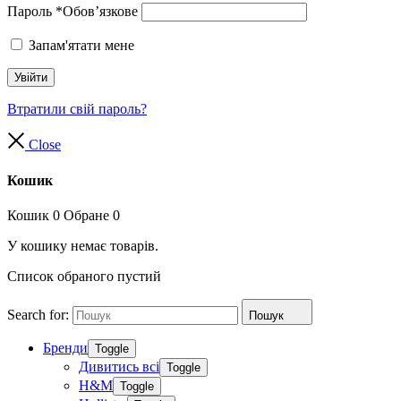
Пароль
*
Обов’язкове
Запам'ятати мене
Увійти
Втратили свій пароль?
Close
Кошик
Кошик
0
Обране
0
У кошику немає товарів.
Список обраного пустий
Search for:
Пошук
Бренди
Toggle
Дивитись всі
Toggle
H&M
Toggle