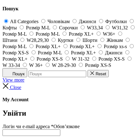
Пошук
All Categories
Чоловікам
Джинси
Футболки
Кофты
Розмір M-L
Сорочки
W33,34
W31,32
Розмір M-L
Розмір M-L
Розмір XL+
W36+
Штани
W28,29,30
Куртки
Шорти
Жінкам
Розмір M-L
Розмір XL+
Розмір XL+
Розмір xs-s
Розмір XS-S
Розмір M-L
Розмір XL+
Джинси
Розмір XL+
Розмір XS-S
W 31-32
Розмір XS-S
W 33-34
W 36+
W 28-29-30
Розмір XS-S
Пошук
Reset
View more
Close
My Account
Увійти
Логін чи e-mail адреса
*
Обов’язкове