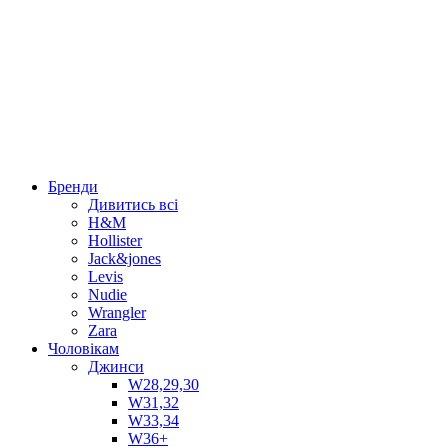
Бренди
Дивитись всі
H&M
Hollister
Jack&jones
Levis
Nudie
Wrangler
Zara
Чоловікам
Джинси
W28,29,30
W31,32
W33,34
W36+