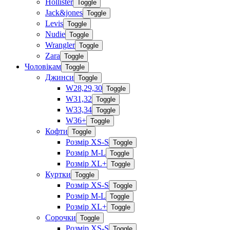
Hollister
Toggle
Jack&jones
Toggle
Levis
Toggle
Nudie
Toggle
Wrangler
Toggle
Zara
Toggle
Чоловікам
Toggle
Джинси
Toggle
W28,29,30
Toggle
W31,32
Toggle
W33,34
Toggle
W36+
Toggle
Кофти
Toggle
Розмір XS-S
Toggle
Розмір M-L
Toggle
Розмір XL+
Toggle
Куртки
Toggle
Розмір XS-S
Toggle
Розмір M-L
Toggle
Розмір XL+
Toggle
Сорочки
Toggle
Розмір XS-S
Toggle