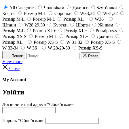
All Categories
Чоловікам
Джинси
Футболки
Кофты
Розмір M-L
Сорочки
W33,34
W31,32
Розмір M-L
Розмір M-L
Розмір XL+
W36+
Штани
W28,29,30
Куртки
Шорти
Жінкам
Розмір M-L
Розмір XL+
Розмір XL+
Розмір xs-s
Розмір XS-S
Розмір M-L
Розмір XL+
Джинси
Розмір XL+
Розмір XS-S
W 31-32
Розмір XS-S
W 33-34
W 36+
W 28-29-30
Розмір XS-S
Пошук
Reset
View more
Close
My Account
Увійти
Логін чи e-mail адреса
*
Обов’язкове
Пароль
*
Обов’язкове