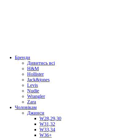
Бренди
Дивитись всі
H&M
Hollister
Jack&jones
Levis
Nudie
Wrangler
Zara
Чоловікам
Джинси
W28,29,30
W31,32
W33,34
W36+