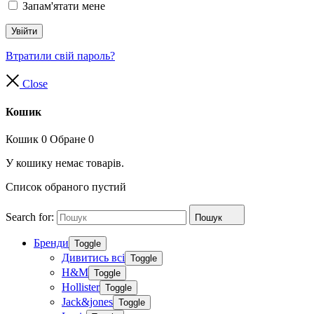
Запам'ятати мене
Увійти
Втратили свій пароль?
Close
Кошик
Кошик
0
Обране
0
У кошику немає товарів.
Список обраного пустий
Search for:
Пошук
Бренди
Toggle
Дивитись всі
Toggle
H&M
Toggle
Hollister
Toggle
Jack&jones
Toggle