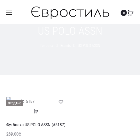
0
US POLO ASSN
Головна
Brands
US POLO ASSN
ПРОДАНО
Читати
далі
Футболка US POLO ASSN (#5187)
289.00
₴