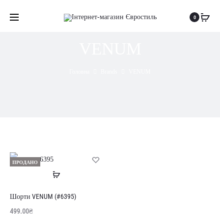
0
VENUM
Головна
Brands
VENUM
ПРОДАНО
Читати
далі
Шорти VENUM (#6395)
499.00
₴