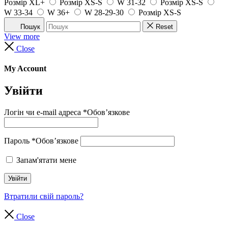
Розмір XL+
Розмір XS-S
W 31-32
Розмір XS-S
W 33-34
W 36+
W 28-29-30
Розмір XS-S
Пошук
Reset
View more
Close
My Account
Увійти
Логін чи e-mail адреса
*
Обов’язкове
Пароль
*
Обов’язкове
Запам'ятати мене
Увійти
Втратили свій пароль?
Close