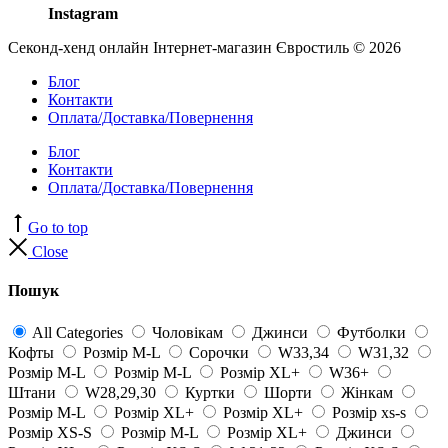
Instagram
Секонд-хенд онлайн Інтернет-магазин Євростиль © 2026
Блог
Контакти
Оплата/Доставка/Повернення
Блог
Контакти
Оплата/Доставка/Повернення
Go to top
Close
Пошук
All Categories
Чоловікам
Джинси
Футболки
Кофты
Розмір M-L
Сорочки
W33,34
W31,32
Розмір M-L
Розмір M-L
Розмір XL+
W36+
Штани
W28,29,30
Куртки
Шорти
Жінкам
Розмір M-L
Розмір XL+
Розмір XL+
Розмір xs-s
Розмір XS-S
Розмір M-L
Розмір XL+
Джинси