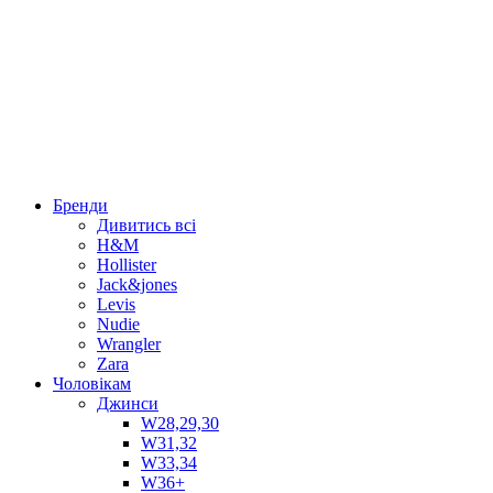
Бренди
Дивитись всі
H&M
Hollister
Jack&jones
Levis
Nudie
Wrangler
Zara
Чоловікам
Джинси
W28,29,30
W31,32
W33,34
W36+