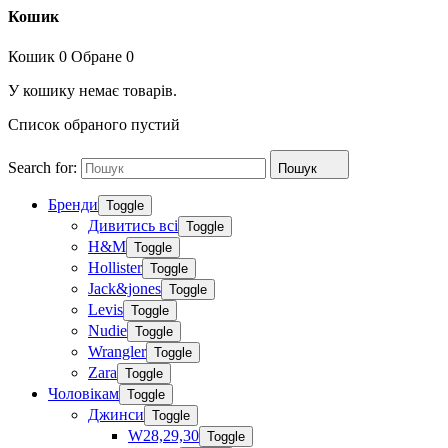
Кошик
Кошик
0
Обране
0
У кошику немає товарів.
Список обраного пустий
Search for:
Пошук
Бренди
Toggle
Дивитись всі
Toggle
H&M
Toggle
Hollister
Toggle
Jack&jones
Toggle
Levis
Toggle
Nudie
Toggle
Wrangler
Toggle
Zara
Toggle
Чоловікам
Toggle
Джинси
Toggle
W28,29,30
Toggle