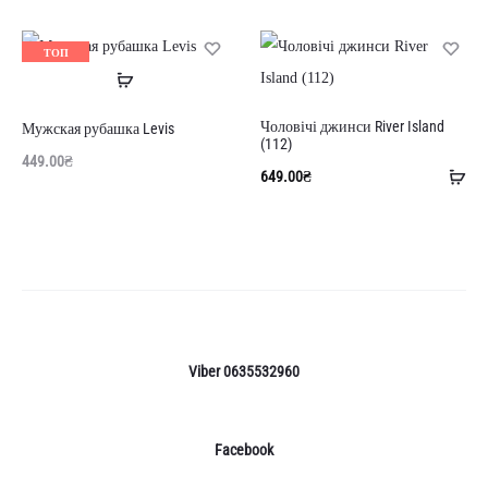
в
ко
ТОП
Читати
ПРОДАНО
далі
Чоловічі джинси River Island
Мужская рубашка Levis
(112)
449.00
₴
До
649.00
₴
в
ко
Viber 0635532960
Facebook