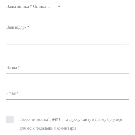
у
Ваша оцінка
*
к
и
Ваш відгук
*
Назва
*
Email
*
Зберегти моє ім'я, e-mail, та адресу сайту в цьому браузері
для моїх подальших коментарів.