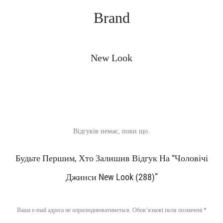
Brand
New Look
Відгуків немає, поки що.
В
Будьте Першим, Хто Залишив Відгук На “Чоловічі
і
Джинси New Look (288)”
д
г
Ваша e-mail адреса не оприлюднюватиметься.
Обов’язкові поля позначені
*