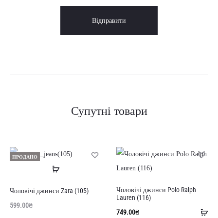
Супутні товари
ПРОДАНО
Читати
далі
Чоловічі джинси Polo Ralph
Чоловічі джинси Zara (105)
Lauren (116)
599.00
₴
До
749.00
₴