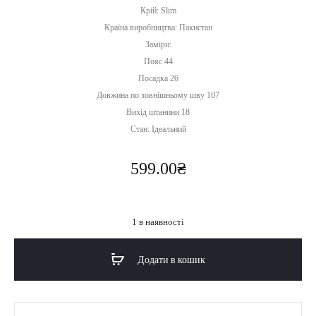
Крій: Slim
Країна виробництва: Пакистан
Заміри:
Пояс 44
Посадка 26
Довжина по зовнішньому шву 107
Вихід штанини 18
Стан: Ідеальний
599.00
₴
1 в наявності
Додати в кошик