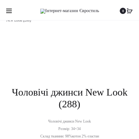
Produc
ЧОЛОВІЧ
ЧОЛОВІЧ
Головна
Чоловікам
Джинси
W33,34
Чоловічі джинси
0
ДЖИНСИ
ДЖИНСИ
naviga
New Look (288)
HOLLISTER
SMOG
(287)
(290)
Чоловічі джинси New Look
(288)
Чоловічі джинси New Look
Розмір: 34×34
Склад тканини: 98%котон 2% еластан