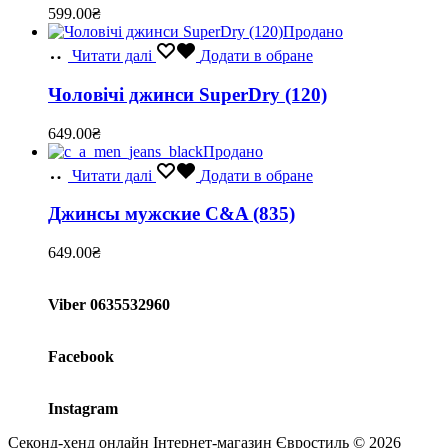
599.00
₴
Продано
Читати далі
Додати в обране
Чоловічі джинси SuperDry (120)
649.00
₴
Продано
Читати далі
Додати в обране
Джинсы мужские C&A (835)
649.00
₴
Viber 0635532960
Facebook
Instagram
Секонд-хенд онлайн Інтернет-магазин Євростиль © 2026