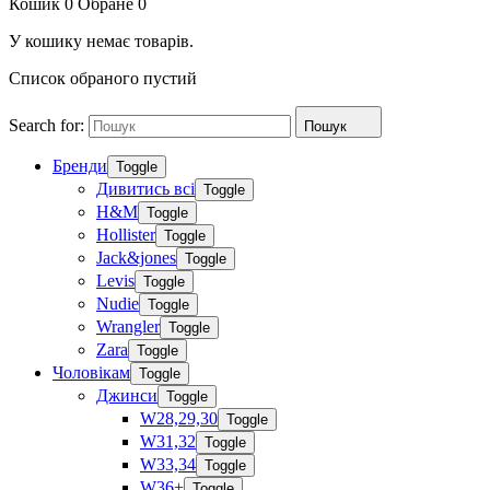
Кошик
0
Обране
0
У кошику немає товарів.
Список обраного пустий
Search for:
Пошук
Бренди
Toggle
Дивитись всі
Toggle
H&M
Toggle
Hollister
Toggle
Jack&jones
Toggle
Levis
Toggle
Nudie
Toggle
Wrangler
Toggle
Zara
Toggle
Чоловікам
Toggle
Джинси
Toggle
W28,29,30
Toggle
W31,32
Toggle
W33,34
Toggle
W36+
Toggle