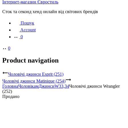
Інтернет-магазин Євростиль
Сток та секонд хенд онлайн від світових брендів
Пошук
Account
0
0
Product navigation
Чоловічі джинси Esprit (251)
Чоловічі джинси Matinique (254)
Головна
Чоловікам
Джинси
W33,34
Чоловічі джинси Wrangler
(252)
Продано