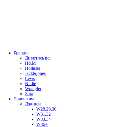
Бренди
Дивитись всі
H&M
Hollister
Jack&jones
Levis
Nudie
Wrangler
Zara
Чоловікам
Джинси
W28,29,30
W31,32
W33,34
W36+