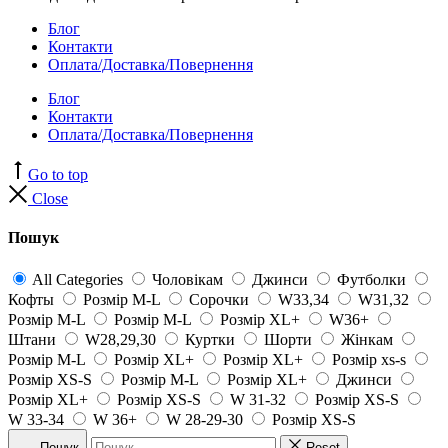
Блог
Контакти
Оплата/Доставка/Повернення
Блог
Контакти
Оплата/Доставка/Повернення
Go to top
Close
Пошук
All Categories
Чоловікам
Джинси
Футболки
Кофты
Розмір M-L
Сорочки
W33,34
W31,32
Розмір M-L
Розмір M-L
Розмір XL+
W36+
Штани
W28,29,30
Куртки
Шорти
Жінкам
Розмір M-L
Розмір XL+
Розмір XL+
Розмір xs-s
Розмір XS-S
Розмір M-L
Розмір XL+
Джинси
Розмір XL+
Розмір XS-S
W 31-32
Розмір XS-S
W 33-34
W 36+
W 28-29-30
Розмір XS-S
Пошук
Reset