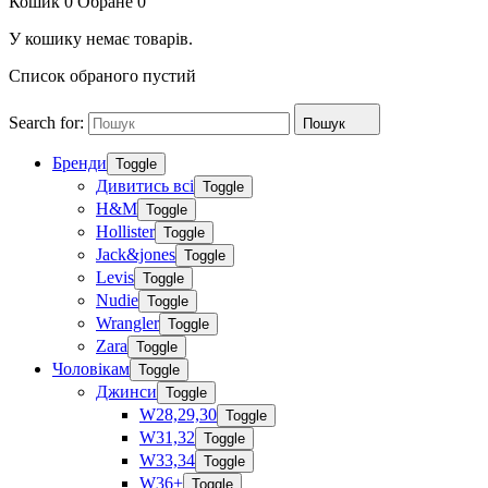
Кошик
0
Обране
0
У кошику немає товарів.
Список обраного пустий
Search for:
Пошук
Бренди
Toggle
Дивитись всі
Toggle
H&M
Toggle
Hollister
Toggle
Jack&jones
Toggle
Levis
Toggle
Nudie
Toggle
Wrangler
Toggle
Zara
Toggle
Чоловікам
Toggle
Джинси
Toggle
W28,29,30
Toggle
W31,32
Toggle
W33,34
Toggle
W36+
Toggle