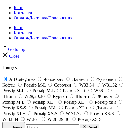
Блог
Контакти
Оплата/Доставка/Повернення
Блог
Контакти
Оплата/Доставка/Повернення
Go to top
Close
Пошук
All Categories
Чоловікам
Джинси
Футболки
Кофты
Розмір M-L
Сорочки
W33,34
W31,32
Розмір M-L
Розмір M-L
Розмір XL+
W36+
Штани
W28,29,30
Куртки
Шорти
Жінкам
Розмір M-L
Розмір XL+
Розмір XL+
Розмір xs-s
Розмір XS-S
Розмір M-L
Розмір XL+
Джинси
Розмір XL+
Розмір XS-S
W 31-32
Розмір XS-S
W 33-34
W 36+
W 28-29-30
Розмір XS-S
Пошук
Reset