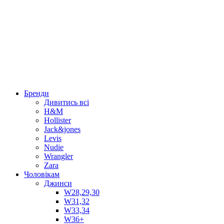
Бренди
Дивитись всі
H&M
Hollister
Jack&jones
Levis
Nudie
Wrangler
Zara
Чоловікам
Джинси
W28,29,30
W31,32
W33,34
W36+