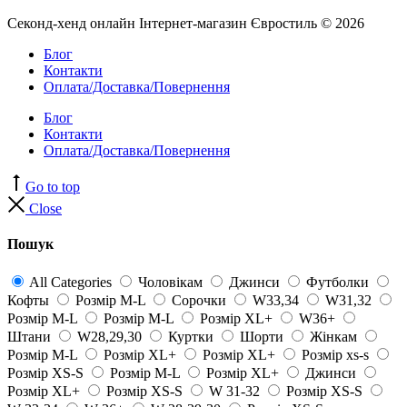
Секонд-хенд онлайн Інтернет-магазин Євростиль © 2026
Блог
Контакти
Оплата/Доставка/Повернення
Блог
Контакти
Оплата/Доставка/Повернення
Go to top
Close
Пошук
All Categories
Чоловікам
Джинси
Футболки
Кофты
Розмір M-L
Сорочки
W33,34
W31,32
Розмір M-L
Розмір M-L
Розмір XL+
W36+
Штани
W28,29,30
Куртки
Шорти
Жінкам
Розмір M-L
Розмір XL+
Розмір XL+
Розмір xs-s
Розмір XS-S
Розмір M-L
Розмір XL+
Джинси
Розмір XL+
Розмір XS-S
W 31-32
Розмір XS-S