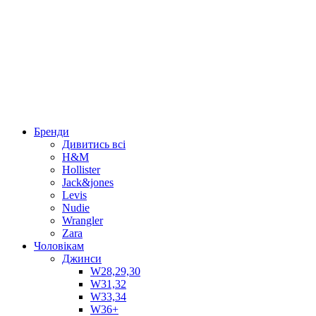
Бренди
Дивитись всі
H&M
Hollister
Jack&jones
Levis
Nudie
Wrangler
Zara
Чоловікам
Джинси
W28,29,30
W31,32
W33,34
W36+