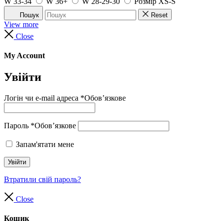
W 33-34
W 36+
W 28-29-30
Розмір XS-S
Пошук
Reset
View more
Close
My Account
Увійти
Логін чи e-mail адреса
*
Обов’язкове
Пароль
*
Обов’язкове
Запам'ятати мене
Увійти
Втратили свій пароль?
Close
Кошик