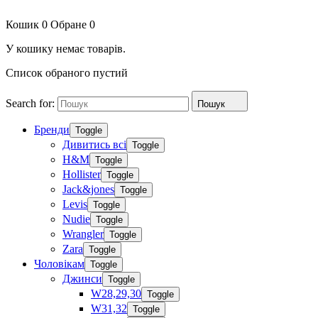
Кошик
0
Обране
0
У кошику немає товарів.
Список обраного пустий
Search for:
Пошук
Бренди
Toggle
Дивитись всі
Toggle
H&M
Toggle
Hollister
Toggle
Jack&jones
Toggle
Levis
Toggle
Nudie
Toggle
Wrangler
Toggle
Zara
Toggle
Чоловікам
Toggle
Джинси
Toggle
W28,29,30
Toggle
W31,32
Toggle