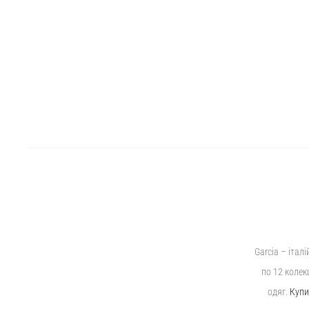
Garcia – італ
по 12 колек
одяг.
Купи