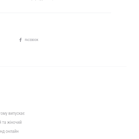
SHARE
FACEBOOK
 тому випускає
й та жіночий
енд онлайн