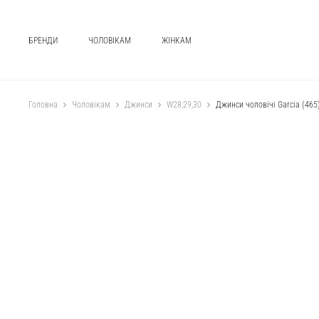
БРЕНДИ
ЧОЛОВІКАМ
ЖІНКАМ
Головна
Чоловікам
Джинси
W28,29,30
Джинси чоловічі Garcia (465