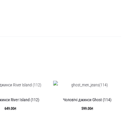
жинси River Island (112)
Чоловічі джинси Ghost (114)
649.00
₴
599.00
₴