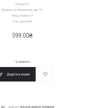
Посадка 25
Довжина по зовнішньому шву 101
Вихід штанини 14
Стан: Ідеальний
599.00
₴
1 в наявності
Додати в кошик
:
465
КАТЕГОРІЇ:
W28,29,30
,
ДЖИНСИ
,
ЧОЛОВІКАМ