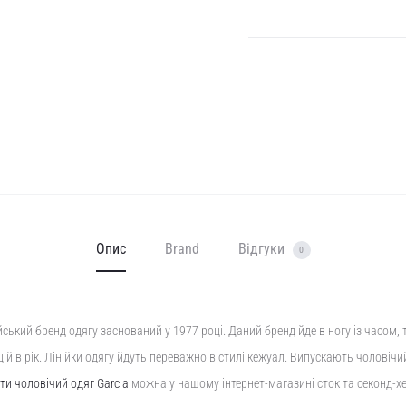
Опис
Brand
Відгуки
0
ійський бренд одягу заснований у 1977 році. Даний бренд йде в ногу із часом,
цій в рік. Лінійки одягу йдуть переважно в стилі кежуал. Випускають чоловічи
ти чоловічий одяг Garcia
можна у нашому інтернет-магазині сток та секонд-х