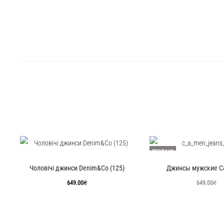
ПРОДАНО
Чоловічі джинси Denim&Co (125)
Джинсы мужские C&
649.00
₴
649.00
₴