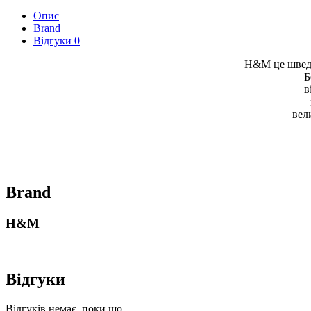
Опис
Brand
Відгуки
0
H&M це шведс
Б
в
вел
Brand
H&M
Відгуки
Відгуків немає, поки що.