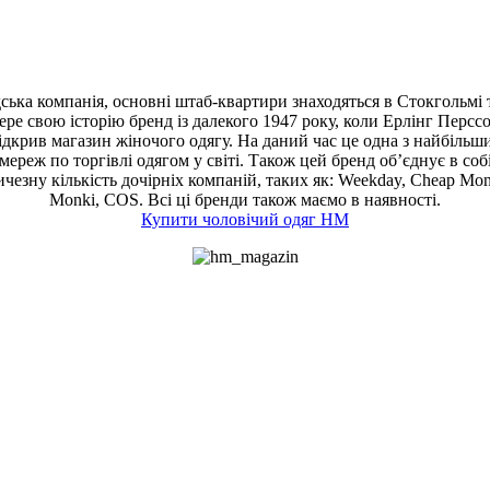
ька компанія, основні штаб-квартири знаходяться в Стокгольмі 
ере свою історію бренд із далекого 1947 року, коли Ерлінг Персс
ідкрив магазин жіночого одягу. На даний час це одна з найбільш
мереж по торгівлі одягом у світі. Також цей бренд об’єднує в соб
ичезну кількість дочірніх компаній, таких як: Weekday, Cheap Mon
Monki, COS. Всі ці бренди також маємо в наявності.
Купити чоловічий одяг HM