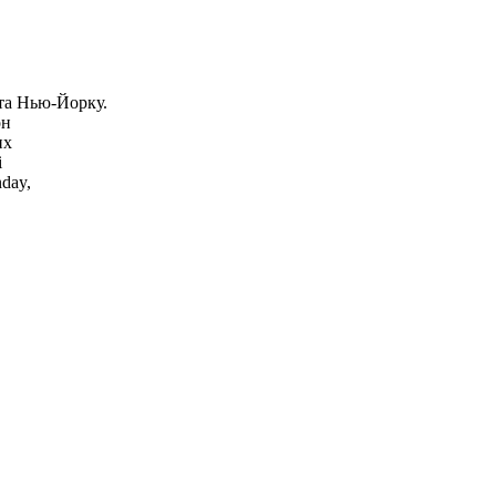
та Нью-Йорку.
он
их
і
day,