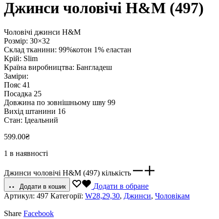
Джинси чоловічі H&M (497)
Чоловічі джинси H&M
Розмір: 30×32
Склад тканини: 99%котон 1% еластан
Крій: Slim
Країна виробництва: Бангладеш
Заміри:
Пояс 41
Посадка 25
Довжина по зовнішньому шву 99
Вихід штанини 16
Стан: Ідеальний
599.00
₴
1 в наявності
Джинси чоловічі H&M (497) кількість
Додати в обране
Додати в кошик
Артикул:
497
Категорії:
W28,29,30
,
Джинси
,
Чоловікам
Share
Facebook