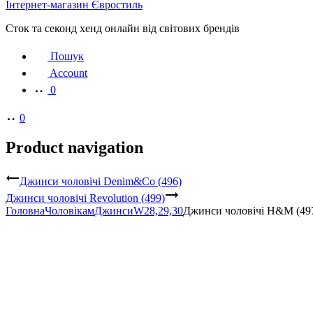
Інтернет-магазин Євростиль
Сток та секонд хенд онлайн від світових брендів
Пошук
Account
0
0
Product navigation
Джинси чоловічі Denim&Co (496)
Джинси чоловічі Revolution (499)
Головна
Чоловікам
Джинси
W28,29,30
Джинси чоловічі H&M (49