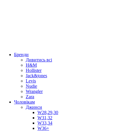
Бренди
Дивитись всі
H&M
Hollister
Jack&jones
Levis
Nudie
Wrangler
Zara
Чоловікам
Джинси
W28,29,30
W31,32
W33,34
W36+