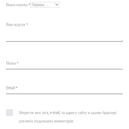
у
Ваша оцінка
*
к
и
Ваш відгук
*
Назва
*
Email
*
Зберегти моє ім'я, e-mail, та адресу сайту в цьому браузері
для моїх подальших коментарів.