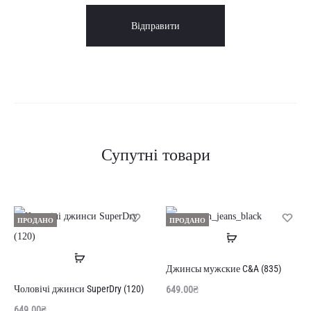
Супутні товари
ПРОДАНО
ПРОДАНО
Читати
Читати
далі
Джинсы мужские C&A (835)
далі
Чоловічі джинси SuperDry (120)
649.00
₴
649.00
₴