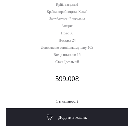
Крій: Завужені
Країна виробництва: Китай
Застібається: Блискавка
Заміри:
Пояс 38
Посадка 24
Довжина по зовнішньому шву 105
Вихід штанини 16
Стан: Ідеальний
599.00
₴
1 в наявності
Додати в кошик