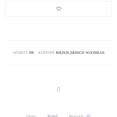
АРТИКУЛ:
508
КАТЕГОРІЇ:
W28,29,30
,
ДЖИНСИ
,
ЧОЛОВІКАМ
SHARE
Опис
Brand
Відгуки
0