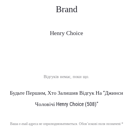
Brand
Henry Choice
Відгуків немає, поки що.
В
Будьте Першим, Хто Залишив Відгук На “Джинси
і
Чоловічі Henry Choice (508)”
д
г
Ваша e-mail адреса не оприлюднюватиметься.
Обов’язкові поля позначені
*