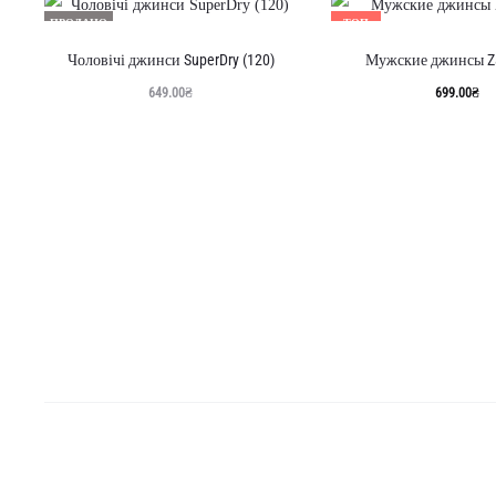
ПРОДАНО
ТОП
Чоловічі джинси SuperDry (120)
Мужские джинсы Za
649.00
₴
699.00
₴