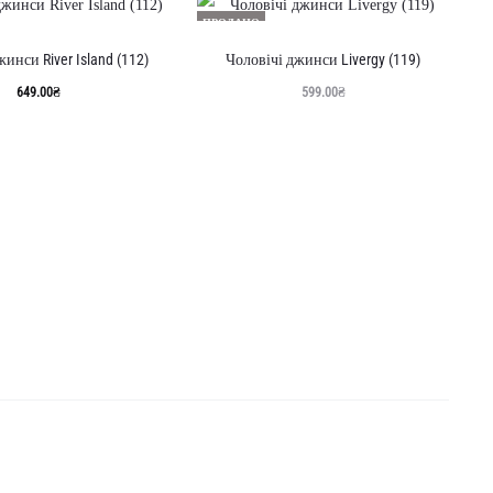
ПРОДАНО
инси River Island (112)
Чоловічі джинси Livergy (119)
649.00
₴
599.00
₴