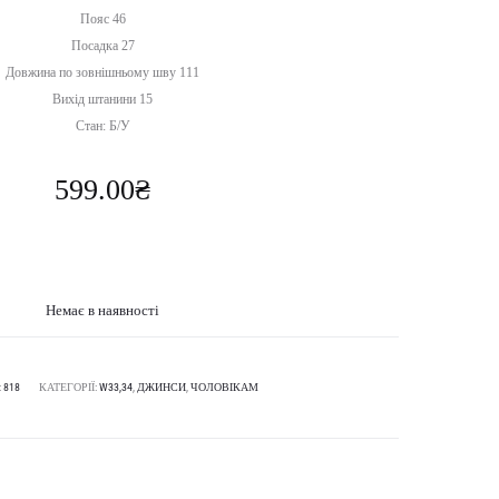
Пояс 46
Посадка 27
Довжина по зовнішньому шву 111
Вихід штанини 15
Стан: Б/У
599.00
₴
Немає в наявності
:
818
КАТЕГОРІЇ:
W33,34
,
ДЖИНСИ
,
ЧОЛОВІКАМ