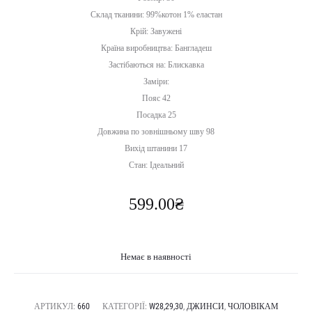
Склад тканини: 99%котон 1% еластан
Крій: Завужені
Країна виробництва: Бангладеш
Застібаються на: Блискавка
Заміри:
Пояс 42
Посадка 25
Довжина по зовнішньому шву 98
Вихід штанини 17
Стан: Ідеальний
599.00
₴
Немає в наявності
АРТИКУЛ:
660
КАТЕГОРІЇ:
W28,29,30
,
ДЖИНСИ
,
ЧОЛОВІКАМ