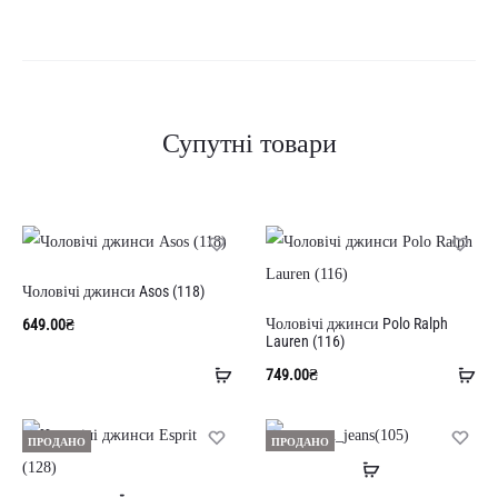
Супутні товари
Чоловічі джинси Asos (118)
Чоловічі джинси Polo Ralph
649.00
₴
Lauren (116)
Додати
До
749.00
₴
в
в
кошик
ко
ПРОДАНО
ПРОДАНО
Читати