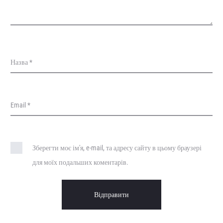
Назва
*
Email
*
Зберегти моє ім'я, e-mail, та адресу сайту в цьому браузері
для моїх подальших коментарів.