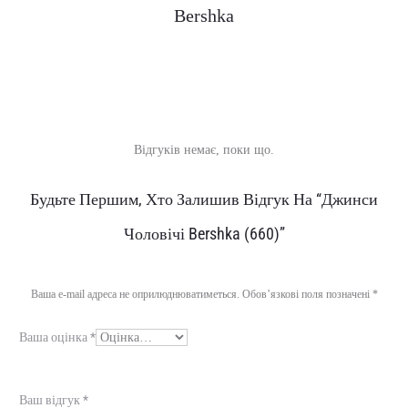
Bershka
Відгуків немає, поки що.
В
Будьте Першим, Хто Залишив Відгук На “Джинси
і
Чоловічі Bershka (660)”
д
г
Ваша e-mail адреса не оприлюднюватиметься.
Обов’язкові поля позначені
*
у
Ваша оцінка
*
к
и
Ваш відгук
*