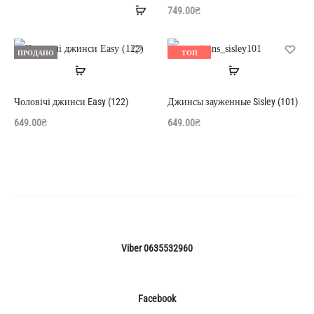
Додати
749.00
₴
в
кошик
ПРОДАНО
ТОП
Читати
Читати
ПРОДАНО
далі
далі
Чоловічі джинси Easy (122)
Джинсы зауженные Sisley (101)
649.00
₴
649.00
₴
Viber 0635532960
Facebook