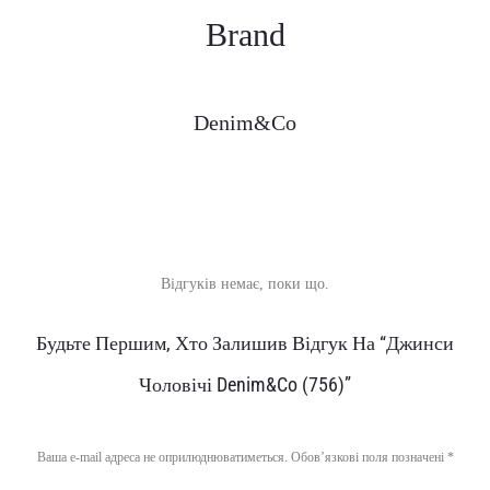
Brand
Denim&Co
Відгуків немає, поки що.
В
Будьте Першим, Хто Залишив Відгук На “Джинси
і
Чоловічі Denim&Co (756)”
д
г
Ваша e-mail адреса не оприлюднюватиметься.
Обов’язкові поля позначені
*