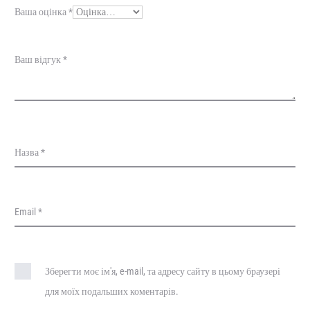
у
Ваша оцінка
*
к
и
Ваш відгук
*
Назва
*
Email
*
Зберегти моє ім'я, e-mail, та адресу сайту в цьому браузері
для моїх подальших коментарів.