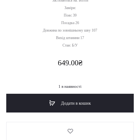
Застібаються на: Болти
Заміри:
Пояс 39
Посадка 26
Довжина по зовнішньому шву 107
Вихід штанини 17
Стан: Б/У
649.00
₴
1 в наявності
Додати в кошик