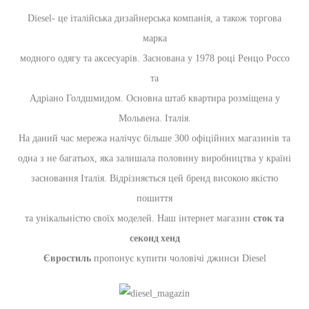
Diesel- це італійська дизайнерська компанія, а також торгова
марка
модного одягу та аксесуарів. Заснована у 1978 році Ренцо Россо
та
Адріано Голдшмидом. Основна штаб квартира розміщена у
Мольвена. Італія.
На даний час мережа налічує більше 300 офіційних магазинів та
одна з не багатьох, яка залишала половину виробництва у країні
засновання Італія. Відрізняється цей бренд високою якістю
пошиття
сток та
та унікальністю своїх моделей. Наш інтернет магазин
секонд хенд
Євростиль
пропонує купити чоловічі джинси Diesel