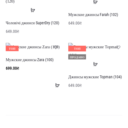
Читати
ПРОДАНО
Читати
далі
Мужские джинсы Farah (102)
далі
Чоловічі джинси SuperDry (120)
649.00
₴
649.00
₴
ТОП
ТОП
ПРОДАНО
Мужские джинсы Zara (100)
Читати
699.00
₴
далі
Джинсы мужские Topman (104)
Додати
649.00
₴
в
кошик