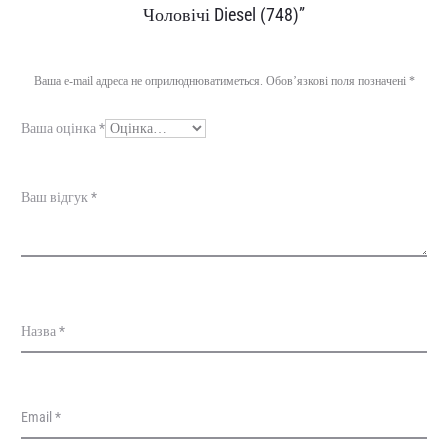
і
Чоловічі Diesel (748)”
д
г
Ваша e-mail адреса не оприлюднюватиметься.
Обов’язкові поля позначені
*
у
Ваша оцінка
*
к
и
Ваш відгук
*
Назва
*
Email
*