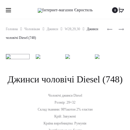
0
Produc
ДЖИНСИ
ДЖИНСИ
Головна
Чоловікам
Джинси
W28,29,30
Джинси
ЧОЛОВІЧ
ЧОЛОВІЧ
naviga
чоловічі Diesel (748)
LEVIS
BOSS
501
(749)
(1305)
Джинси чоловічі Diesel (748)
Чоловічі джинси Diesel
Розмір: 29×32
Склад тканини: 98%котон 2% еластан
Крій: Завужені
Країна виробництва: Румунія