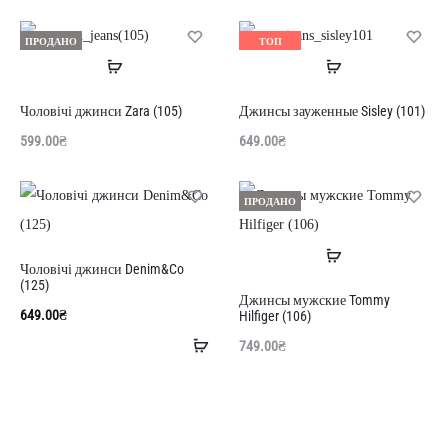
ПРОДАНО
ТОП
Читати
Читати
ПРОДАНО
далі
далі
Чоловічі джинси Zara (105)
Джинсы зауженные Sisley (101)
599.00
₴
649.00
₴
ПРОДАНО
Читати
Чоловічі джинси Denim&Co
далі
(125)
Джинсы мужские Tommy
649.00
₴
Hilfiger (106)
Додати
749.00
₴
в
кошик