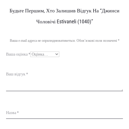
В
Будьте Першим, Хто Залишив Відгук На “Джинси
і
Чоловічі Estivaneli (1040)”
д
г
Ваша e-mail адреса не оприлюднюватиметься.
Обов’язкові поля позначені
*
у
Ваша оцінка
*
к
и
Ваш відгук
*
Назва
*