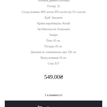
Чоловічі джинси Estivaneli
Розмір: 32
Склад тканини: 68% котон 30% поліестер 2% еластан
Крій: Завужені
Країна виробництва: Китай
Застібаються на: Блискавка
Заміри:
Пояс 45 см.
Посадка 26 см.
Довжина по зовнішньому шву 102 см.
Вихід штанини 16 см.
Стан: Б/У
549.00
₴
1 в наявності