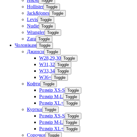
H&M
Toggle
Hollister
Toggle
Jack&jones
Toggle
Levis
Toggle
Nudie
Toggle
Wrangler
Toggle
Zara
Toggle
Чоловікам
Toggle
Джинси
Toggle
W28,29,30
Toggle
W31,32
Toggle
W33,34
Toggle
W36+
Toggle
Кофти
Toggle
Розмір XS-S
Toggle
Розмір M-L
Toggle
Розмір XL+
Toggle
Куртки
Toggle
Розмір XS-S
Toggle
Розмір M-L
Toggle
Розмір XL+
Toggle
Сорочки
Toggle