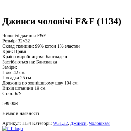
Джинси чоловічі F&F (1134)
Чоловічі джинси F&F
Розмір: 32×32
Склад тканини: 99% котон 1% еластан
Крій: Прямі
Країна виробництва: Бангладеш
Застібаються на: Блискавка
Заміри:
Пояс 42 см.
Посадка 25 см.
Довжина по зовнішньому шву 104 см.
Вихід штанини 19 см.
Стан: Б/У
599.00
₴
Немає в наявності
Артикул:
1134
Категорії:
W31,32
,
Джинси
,
Чоловікам