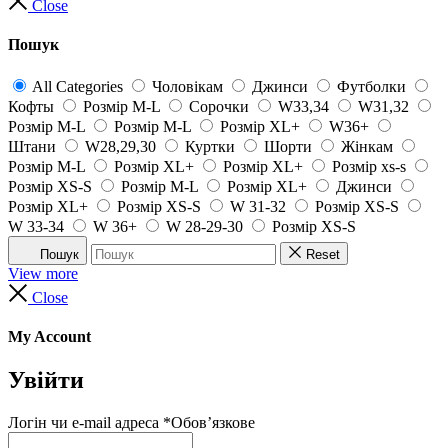
Close
Пошук
All Categories
Чоловікам
Джинси
Футболки
Кофты
Розмір M-L
Сорочки
W33,34
W31,32
Розмір M-L
Розмір M-L
Розмір XL+
W36+
Штани
W28,29,30
Куртки
Шорти
Жінкам
Розмір M-L
Розмір XL+
Розмір XL+
Розмір xs-s
Розмір XS-S
Розмір M-L
Розмір XL+
Джинси
Розмір XL+
Розмір XS-S
W 31-32
Розмір XS-S
W 33-34
W 36+
W 28-29-30
Розмір XS-S
Пошук
Reset
View more
Close
My Account
Увійти
Логін чи e-mail адреса
*
Обов’язкове