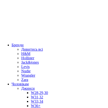
Бренди
Дивитись всі
H&M
Hollister
Jack&jones
Levis
Nudie
Wrangler
Zara
Чоловікам
Джинси
W28,29,30
W31,32
W33,34
W36+