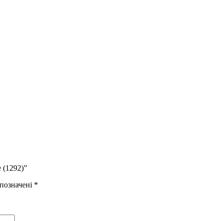
 (1292)”
 позначені
*