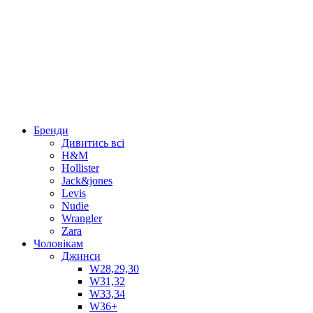
Бренди
Дивитись всі
H&M
Hollister
Jack&jones
Levis
Nudie
Wrangler
Zara
Чоловікам
Джинси
W28,29,30
W31,32
W33,34
W36+