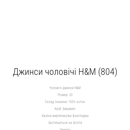
Джинси чоловічі H&M (804)
Чоловічі джинси H&M
Розмір: 33
Склад тканини: 100% котон
Крій: Завужені
Країна виробництва: Бангладеш
Застібаються на: Болти
Заміри: