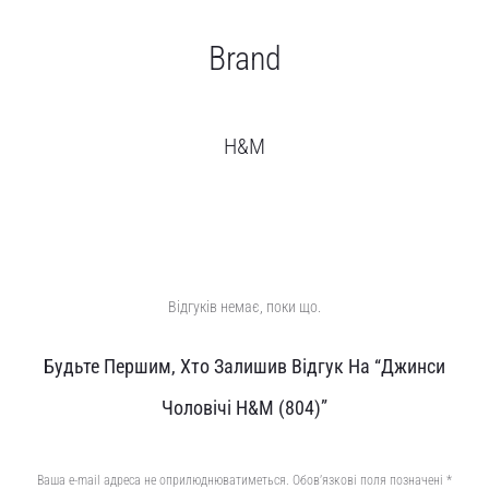
Brand
H&M
Відгуків немає, поки що.
В
Будьте Першим, Хто Залишив Відгук На “Джинси
і
Чоловічі H&M (804)”
д
г
Ваша e-mail адреса не оприлюднюватиметься.
Обов’язкові поля позначені
*