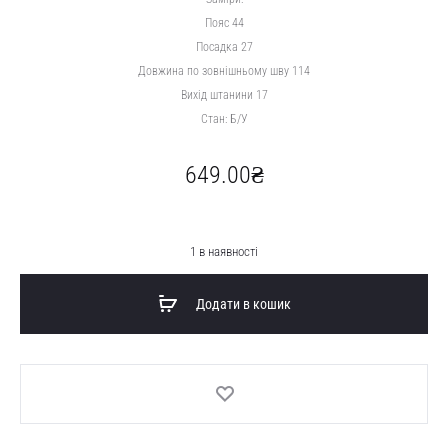
Пояс 44
Посадка 27
Довжина по зовнішньому шву 114
Вихід штанини 17
Стан: Б/У
649.00
₴
1 в наявності
Додати в кошик