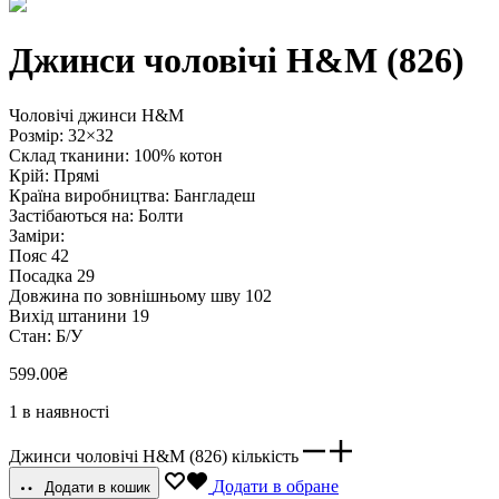
Джинси чоловічі H&M (826)
Чоловічі джинси H&M
Розмір: 32×32
Склад тканини: 100% котон
Крій: Прямі
Країна виробництва: Бангладеш
Застібаються на: Болти
Заміри:
Пояс 42
Посадка 29
Довжина по зовнішньому шву 102
Вихід штанини 19
Стан: Б/У
599.00
₴
1 в наявності
Джинси чоловічі H&M (826) кількість
Додати в обране
Додати в кошик