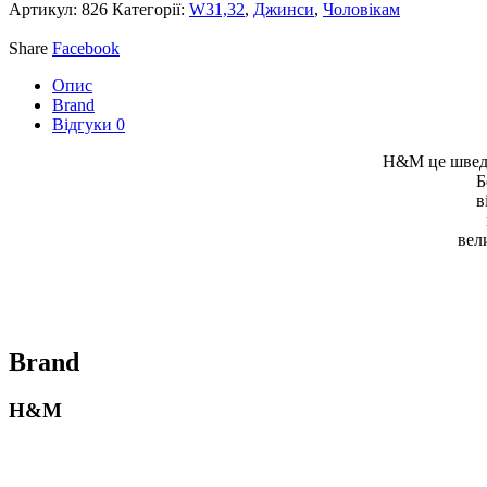
Артикул:
826
Категорії:
W31,32
,
Джинси
,
Чоловікам
Share
Facebook
Опис
Brand
Відгуки
0
H&M це шведс
Б
в
вел
Brand
H&M