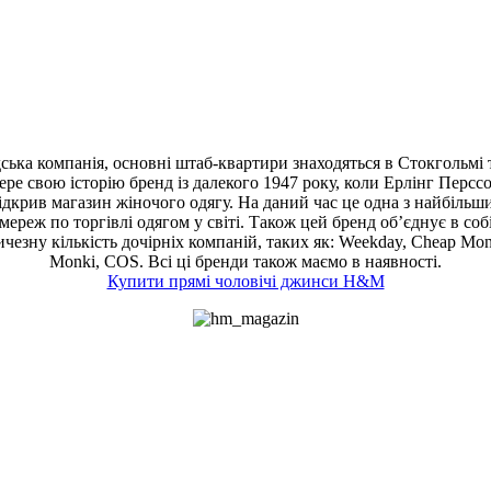
ька компанія, основні штаб-квартири знаходяться в Стокгольмі 
ере свою історію бренд із далекого 1947 року, коли Ерлінг Персс
ідкрив магазин жіночого одягу. На даний час це одна з найбільш
мереж по торгівлі одягом у світі. Також цей бренд об’єднує в соб
ичезну кількість дочірніх компаній, таких як: Weekday, Cheap Mon
Monki, COS. Всі ці бренди також маємо в наявності.
Купити прямі чоловічі джинси H&M