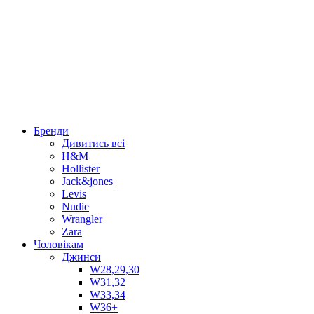
Бренди
Дивитись всі
H&M
Hollister
Jack&jones
Levis
Nudie
Wrangler
Zara
Чоловікам
Джинси
W28,29,30
W31,32
W33,34
W36+