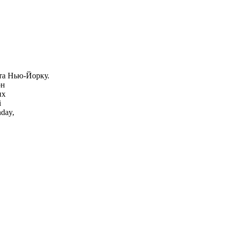
та Нью-Йорку.
он
их
і
day,