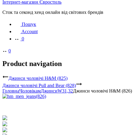
Інтернет-магазин Євростиль
Сток та секонд хенд онлайн від світових брендів
Пошук
Account
0
0
Product navigation
Джинси чоловічі H&M (825)
Джинси чоловічі Pull and Bear (828)
Головна
Чоловікам
Джинси
W31,32
Джинси чоловічі H&M (826)