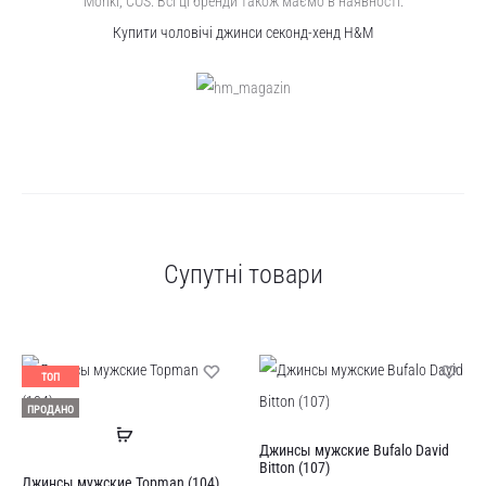
Monki, COS. Всі ці бренди також маємо в наявності.
Купити чоловічі джинси секонд-хенд H&M
Супутні товари
ТОП
ПРОДАНО
Читати
Джинсы мужские Bufalo David
далі
Bitton (107)
Джинсы мужские Topman (104)