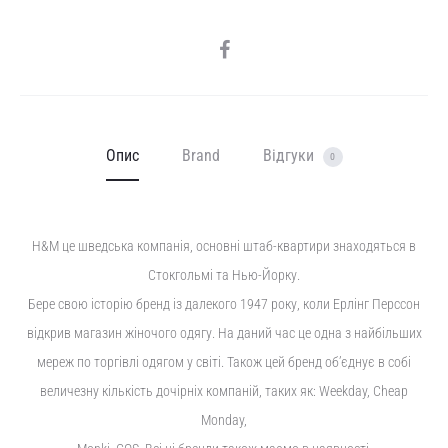
SHARE
Опис
Brand
Відгуки
0
H&M це шведська компанія, основні штаб-квартири знаходяться в
Стокгольмі та Нью-Йорку.
Бере свою історію бренд із далекого 1947 року, коли Ерлінг Перссон
відкрив магазин жіночого одягу. На даний час це одна з найбільших
мереж по торгівлі одягом у світі. Також цей бренд об’єднує в собі
величезну кількість дочірніх компаній, таких як: Weekday, Cheap
Monday,