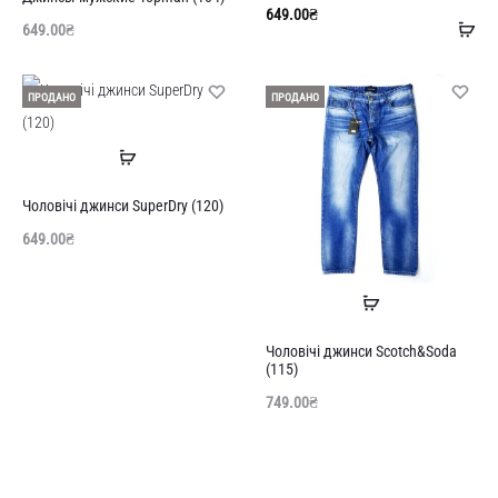
649.00
₴
До
649.00
₴
в
ко
ПРОДАНО
ПРОДАНО
Читати
далі
Чоловічі джинси SuperDry (120)
649.00
₴
Читати
далі
Чоловічі джинси Scotch&Soda
(115)
749.00
₴