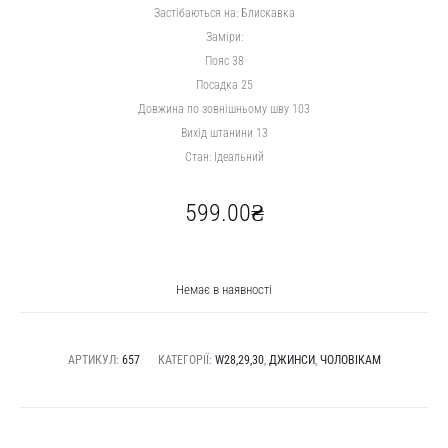
Застібаються на: Блискавка
Заміри:
Пояс 38
Посадка 25
Довжина по зовнішньому шву 103
Вихід штанини 13
Стан: Ідеальний
599.00
₴
Немає в наявності
АРТИКУЛ:
657
КАТЕГОРІЇ:
W28,29,30
,
ДЖИНСИ
,
ЧОЛОВІКАМ