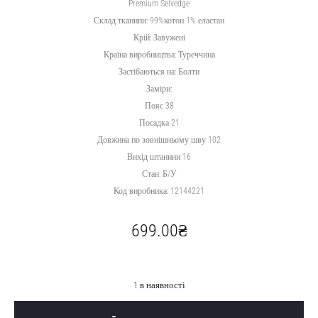
Premium Selvedge
Склад тканини: 99%котон 1% еластан
Крій: Завужені
Країна виробництва: Туреччина
Застібаються на: Болти
Заміри:
Пояс 38
Посадка 21
Довжина по зовнішньому шву 102
Вихід штанини 16
Стан: Б/У
Код виробника: 12144221
699.00
₴
1 в наявності