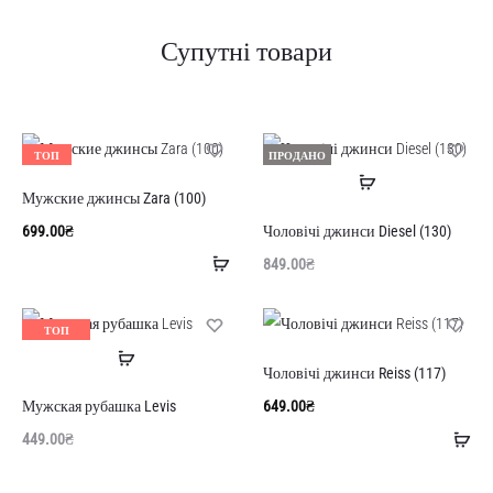
Супутні товари
ТОП
ПРОДАНО
Читати
Мужские джинсы Zara (100)
далі
699.00
₴
Чоловічі джинси Diesel (130)
Додати
849.00
₴
в
кошик
ТОП
Читати
ПРОДАНО
Чоловічі джинси Reiss (117)
далі
649.00
₴
Мужская рубашка Levis
До
449.00
₴
в