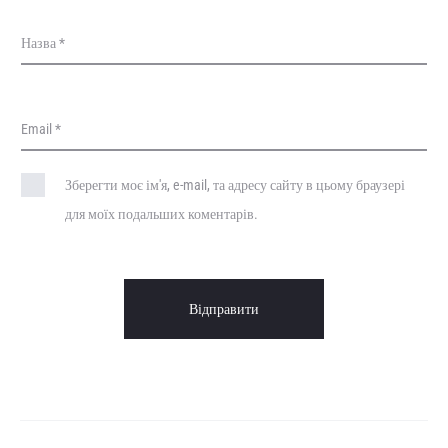
Назва
*
Email
*
Зберегти моє ім'я, e-mail, та адресу сайту в цьому браузері
для моїх подальших коментарів.