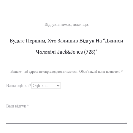
Відгуків немає, поки що.
В
Будьте Першим, Хто Залишив Відгук На “Джинси
і
Чоловічі Jack&Jones (728)”
д
г
Ваша e-mail адреса не оприлюднюватиметься.
Обов’язкові поля позначені
*
у
Ваша оцінка
*
к
и
Ваш відгук
*