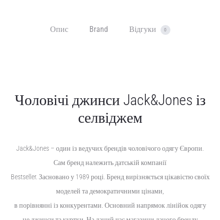
Опис
Brand
Відгуки
0
Чоловічі джинси Jack&Jones із
селвіджем
Jack&Jones – один із ведучих брендів чоловічого одягу Європи.
Сам бренд належить датській компанії
Bestseller. Засновано у 1989 році. Бренд вирізняється цікавістю своїх
моделей та демократичними цінами,
в порівнянні із конкурентами. Основний напрямок лінійок одягу
це джинси та куртки. На даний час магазини даного бренду