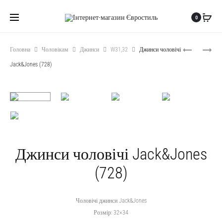
0
Produc
ДЖИНСИ
ДЖИНСИ
Головна
Чоловікам
Джинси
W31,32
Джинси чоловічі
ЧОЛОВІЧ
ЧОЛОВІЧ
naviga
Jack&Jones (728)
NUDIE
GAP
(726)
(729)
Джинси чоловічі Jack&Jones
(728)
Чоловічі джинси Jack&Jones
Розмір: 32×34