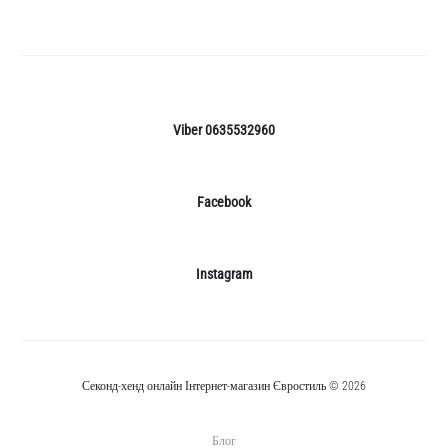
ко
Viber 0635532960
Facebook
Instagram
Секонд-хенд онлайн Інтернет-магазин Євростиль © 2026
Блог