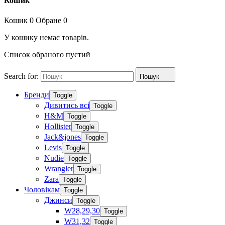
Кошик
Кошик
0
Обране
0
У кошику немає товарів.
Список обраного пустий
Search for:
Пошук
Бренди
Toggle
Дивитись всі
Toggle
H&M
Toggle
Hollister
Toggle
Jack&jones
Toggle
Levis
Toggle
Nudie
Toggle
Wrangler
Toggle
Zara
Toggle
Чоловікам
Toggle
Джинси
Toggle
W28,29,30
Toggle
W31,32
Toggle