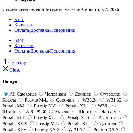
Секонд-хенд онлайн Інтернет-магазин Євростиль © 2026
Блог
Контакти
Оплата/Доставка/Повернення
Блог
Контакти
Оплата/Доставка/Повернення
Go to top
Close
Пошук
All Categories
Чоловікам
Джинси
Футболки
Кофты
Розмір M-L
Сорочки
W33,34
W31,32
Розмір M-L
Розмір M-L
Розмір XL+
W36+
Штани
W28,29,30
Куртки
Шорти
Жінкам
Розмір M-L
Розмір XL+
Розмір XL+
Розмір xs-s
Розмір XS-S
Розмір M-L
Розмір XL+
Джинси
Розмір XL+
Розмір XS-S
W 31-32
Розмір XS-S