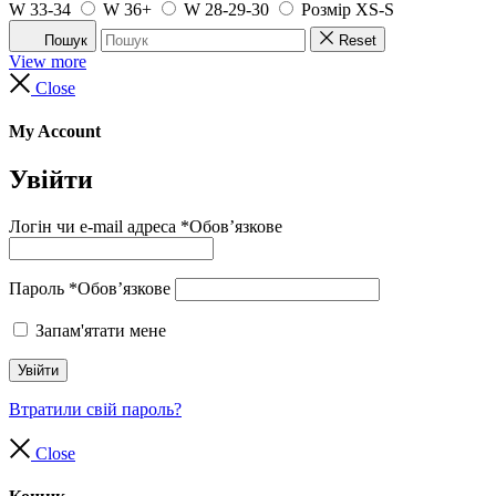
W 33-34
W 36+
W 28-29-30
Розмір XS-S
Пошук
Reset
View more
Close
My Account
Увійти
Логін чи e-mail адреса
*
Обов’язкове
Пароль
*
Обов’язкове
Запам'ятати мене
Увійти
Втратили свій пароль?
Close