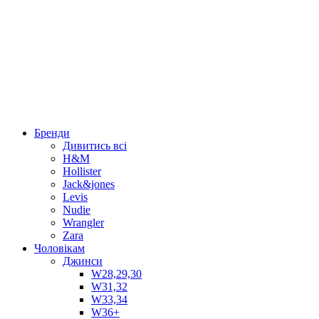
Бренди
Дивитись всі
H&M
Hollister
Jack&jones
Levis
Nudie
Wrangler
Zara
Чоловікам
Джинси
W28,29,30
W31,32
W33,34
W36+