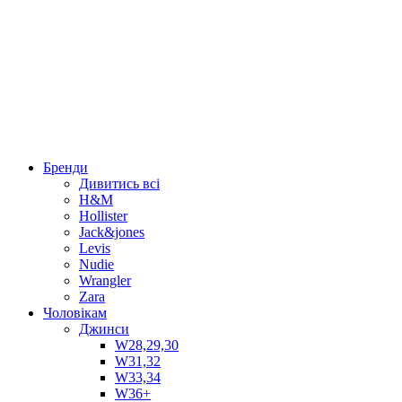
Бренди
Дивитись всі
H&M
Hollister
Jack&jones
Levis
Nudie
Wrangler
Zara
Чоловікам
Джинси
W28,29,30
W31,32
W33,34
W36+