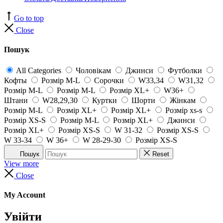
Go to top
Close
Пошук
All Categories
Чоловікам
Джинси
Футболки
Кофты
Розмір M-L
Сорочки
W33,34
W31,32
Розмір M-L
Розмір M-L
Розмір XL+
W36+
Штани
W28,29,30
Куртки
Шорти
Жінкам
Розмір M-L
Розмір XL+
Розмір XL+
Розмір xs-s
Розмір XS-S
Розмір M-L
Розмір XL+
Джинси
Розмір XL+
Розмір XS-S
W 31-32
Розмір XS-S
W 33-34
W 36+
W 28-29-30
Розмір XS-S
Пошук
Reset
View more
Close
My Account
Увійти