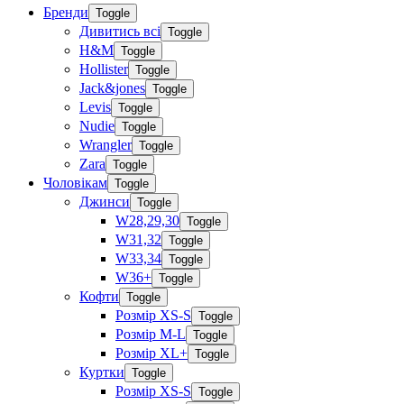
Бренди
Toggle
Дивитись всі
Toggle
H&M
Toggle
Hollister
Toggle
Jack&jones
Toggle
Levis
Toggle
Nudie
Toggle
Wrangler
Toggle
Zara
Toggle
Чоловікам
Toggle
Джинси
Toggle
W28,29,30
Toggle
W31,32
Toggle
W33,34
Toggle
W36+
Toggle
Кофти
Toggle
Розмір XS-S
Toggle
Розмір M-L
Toggle
Розмір XL+
Toggle
Куртки
Toggle
Розмір XS-S
Toggle