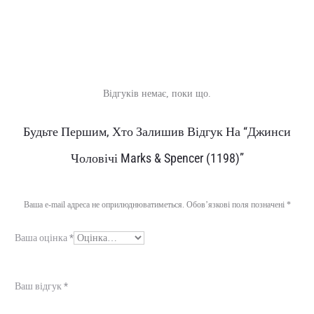
Відгуків немає, поки що.
В
Будьте Першим, Хто Залишив Відгук На “Джинси
і
Чоловічі Marks & Spencer (1198)”
д
г
Ваша e-mail адреса не оприлюднюватиметься.
Обов’язкові поля позначені
*
у
Ваша оцінка
*
к
и
Ваш відгук
*