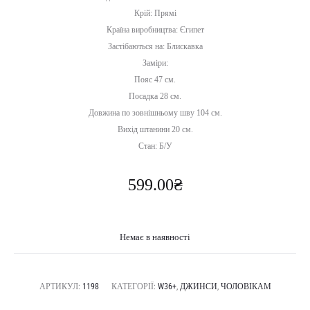
Крій: Прямі
Країна виробництва: Єгипет
Застібаються на: Блискавка
Заміри:
Пояс 47 см.
Посадка 28 см.
Довжина по зовнішньому шву 104 см.
Вихід штанини 20 см.
Стан: Б/У
599.00
₴
Немає в наявності
АРТИКУЛ:
1198
КАТЕГОРІЇ:
W36+
,
ДЖИНСИ
,
ЧОЛОВІКАМ