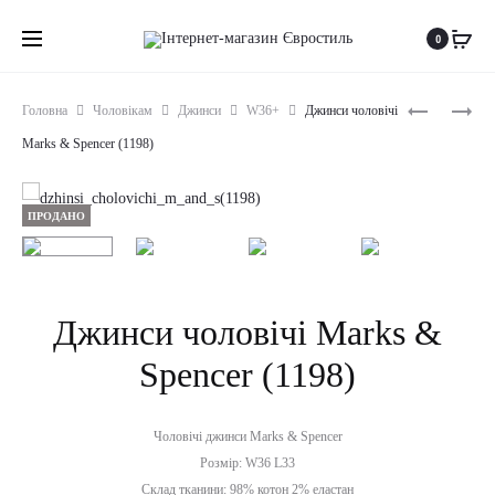
0
Produc
ДЖИНСИ
ДЖИНСИ
Головна
Чоловікам
Джинси
W36+
Джинси чоловічі
ЧОЛОВІЧ
ЧОЛОВІЧ
naviga
Marks & Spencer (1198)
DENIM&CO
ARMANI
(1197)
(1200)
ПРОДАНО
Джинси чоловічі Marks &
Spencer (1198)
Чоловічі джинси Marks & Spencer
Розмір: W36 L33
Склад тканини: 98% котон 2% еластан