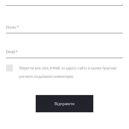
Назва
*
Email
*
Зберегти моє ім'я, e-mail, та адресу сайту в цьому браузері
для моїх подальших коментарів.