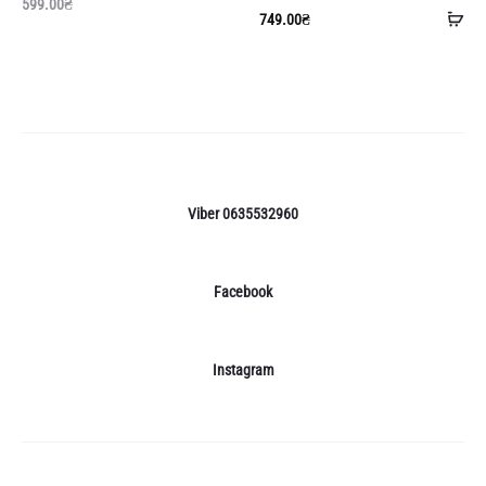
599.00
₴
До
749.00
₴
в
ко
Viber 0635532960
Facebook
Instagram